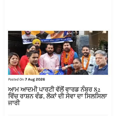
Posted On:
7 Aug 2026
ਆਮ ਆਦਮੀ ਪਾਰਟੀ ਵੱਲੋਂ ਵਾਰਡ ਨੰਬਰ 82
ਵਿੱਚ ਰਾਸ਼ਨ ਵੰਡ, ਲੋਕਾਂ ਦੀ ਸੇਵਾ ਦਾ ਸਿਲਸਿਲਾ
ਜਾਰੀ