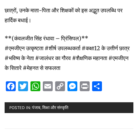
छात्रों, उनके माता-पिता और शिक्षकों को इस अद्भुत उपलब्धि पर
हार्दिक बधाई।
**(कंवलजीत सिंह रंधावा – प्रिंसिपल)**
#एमजीएन उत्कृष्टता #शीर्ष उपलब्धकर्ता #कक्षा12 के उत्तीर्ण छात्र
#भविष्य के नेता #जालंधर का गौरव #शैक्षणिक महानता #एमजीएन
के सितारे #मेहनत से सफलता
Facebook
Twitter
WhatsApp
Email
Copy
Messenger
Print
Share
Link
POSTED IN:
पंजाब
,
शिक्षा और संस्कृति