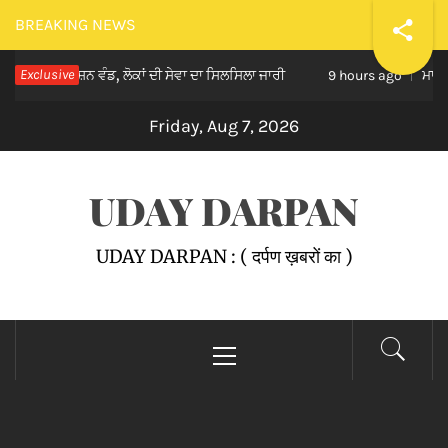
Skip
BREAKING NEWS
to
ਚ ਰਾਸ਼ਨ ਵੰਡ, ਲੋਕਾਂ ਦੀ ਸੇਵਾ ਦਾ ਸਿਲਸਿਲਾ ਜਾਰੀ
Exclusive
ਮਾਨ ਸਰਕਾਰ ਦ
content
9 hours ago
Friday, Aug 7, 2026
UDAY DARPAN
UDAY DARPAN : ( दर्पण ख़बरों का )
Primary
Menu