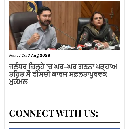
Posted On:
7 Aug 2026
ਜਲੰਧਰ ਜ਼ਿਲ੍ਹੇ ’ਚ ਘਰ-ਘਰ ਗਣਨਾ ਪੜ੍ਹਾਅ
ਤਹਿਤ ਸੌ ਫੀਸਦੀ ਕਾਰਜ ਸਫ਼ਲਤਾਪੂਰਵਕ
ਮੁਕੰਮਲ
CONNECT WITH US: