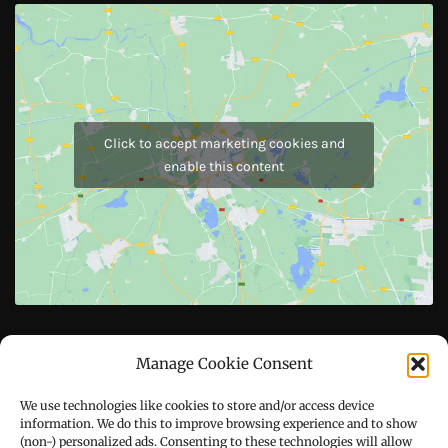
Click to accept marketing cookies and
enable this content
Manage Cookie Consent
Copyright © All right reserved Powered by TechyBuddies
We use technologies like cookies to store and/or access device
information. We do this to improve browsing experience and to show
Theme: Royal News by
ThemeinWP
(non-) personalized ads. Consenting to these technologies will allow