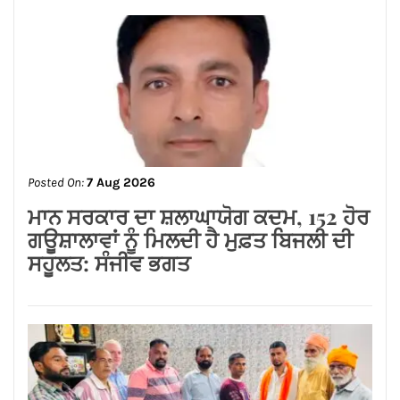
Posted On:
7 Aug 2026
ਮਾਨ ਸਰਕਾਰ ਦਾ ਸ਼ਲਾਘਾਯੋਗ ਕਦਮ, 152 ਹੋਰ
ਗਊਸ਼ਾਲਾਵਾਂ ਨੂੰ ਮਿਲਦੀ ਹੈ ਮੁਫ਼ਤ ਬਿਜਲੀ ਦੀ
ਸਹੂਲਤ: ਸੰਜੀਵ ਭਗਤ