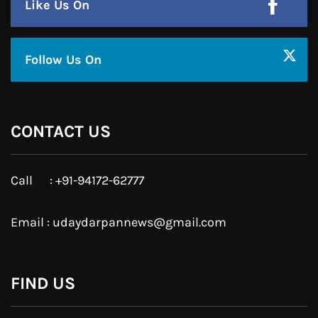
Like Us On
Follow Us On
CONTACT US
Call : +91-94172-62777
Email : udaydarpannews@gmail.com
FIND US