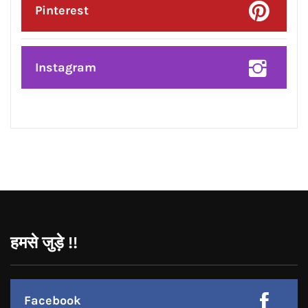
Posted On:
4 Aug 2026
ਮਾਂ ਦੇ ਦੁੱਧ ਦੀ ਮਹੱਤਤਾ ਸਬੰਧੀ ਨਵਜੰਮੇ ਬੱਚਿਆਂ
ਦੀਆਂ ਮਾਵਾਂ ਨੂੰ ਕੀਤਾ ਜਾਗਰੂਕ
CONNECT WITH US:
Facebook
Twitter