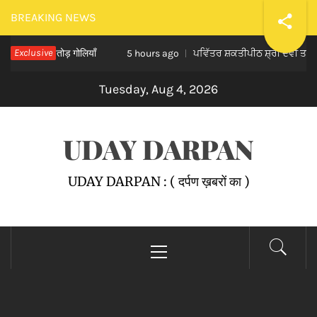
Skip
BREAKING NEWS
to
ताबड़तोड़ गोलियाँ
Exclusive
ਪਵਿੱਤਰ ਸ਼ਕਤੀਪੀਠ ਸ਼੍ਰੀ ਦੇਵੀ ਤਲਾਬ ਮੰਦਰ ਵ
content
5 hours ago
Tuesday, Aug 4, 2026
UDAY DARPAN
UDAY DARPAN : ( दर्पण ख़बरों का )
Primary
Menu