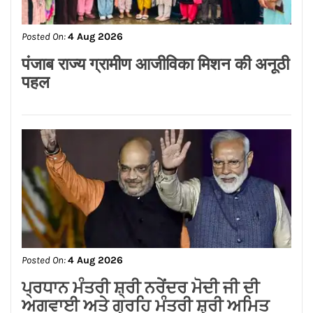
ਮਾਮਲਾ ਦਰਜ ਹੋਣਾ ਸਵਾਗਤਯੋਗ, ਦੋਸ਼ੀਆਂ ਦੀ
ਜਲਦ ਗ੍ਰਿਫ਼ਤਾਰੀ ਹੋਵੇ : ਅਸ਼ੋਕ ਸਰੀਨ ਹਿੱਕੀ
Posted On:
4 Aug 2026
ਇੰਡਸਟਰੀਅਲ ਏਰੀਆ ਦੇ ਦੌਰੇ ਦੌਰਾਨ
ਉਦਯੋਗਪਤੀਆਂ ਨਾਲ ਅਹਿਮ ਮੀਟਿੰਗ ਕਰਕੇ
ਉਨ੍ਹਾਂ ਦੀਆਂ ਸਮੱਸਿਆਵਾਂ ਨੂੰ ਧਿਆਨ ਨਾਲ
ਸੁਣਿਆ।