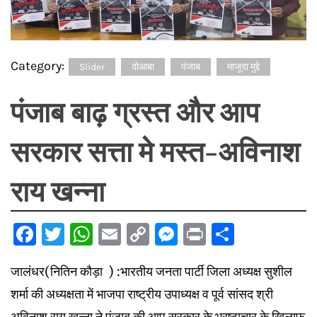
Category:
Slider
दोआबा
पंजाब
माजूदा मुद्दे
पंजाब बाढ़ ग्रस्त और आप
सरकार सत्ता मे मस्त-अविनाश
राय खन्ना
Facebook
Twitter
WhatsApp
Email
Copy
Messenger
Print
Share
Link
जालंधर(नितिन कौड़ा ) :भारतीय जनता पार्टी जिला अध्यक्ष सुशील
शर्मा की अध्यक्षता में भाजपा राष्ट्रीय उपाध्यक्ष व पूर्व सांसद श्री
अविनाश राय खन्ना ने पंजाब की आप सरकार के भ्रष्टाचार के खिलाफ