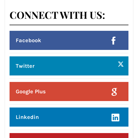
Posted On:
4 Aug 2026
ਪ੍ਰਧਾਨ ਮੰਤਰੀ ਸ਼੍ਰੀ ਨਰੇਂਦਰ ਮੋਦੀ ਜੀ ਦੀ
ਅਗਵਾਈ ਅਤੇ ਗ੍ਰਹਿ ਮੰਤਰੀ ਸ਼੍ਰੀ ਅਮਿਤ
ਸ਼ਾਹ ਦੇ ਮਾਰਗਦਰਸ਼ਨ ਵਿੱਚ, 2019 ਤੋਂ 2026
ਤੱਕ 36 ਦੇਸ਼ਾਂ ਤੋਂ 274 ਭਗੌੜੇ ਅਪਰਾਧੀਆਂ ਨੂੰ
ਭਾਰਤ ਵਾਪਸ ਲਿਆਇਆ ਗਿਆ