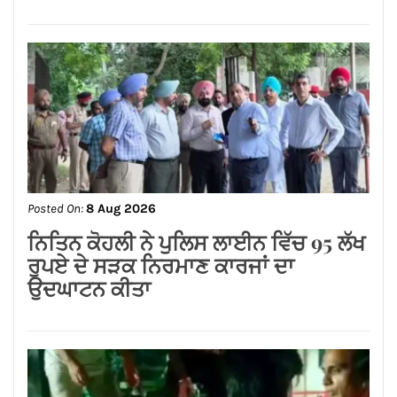
Posted On:
8 Aug 2026
ਗੁਰਸਿਮਰਨ ਮੰਡ ਤੇ ਸਿੱਖਾਂ ਦੀਆਂ ਭਾਵਨਾਵਾਂ
ਭੜਕਾਉਣ ਦਾ ਪਰਚਾ ਦਰਜ਼ ਕਰਕੇ ਗ੍ਰਿਫਤਾਰ
ਕੀਤਾ ਜਾਵੇ।