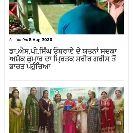
Posted On:
8 Aug 2026
ਨਿਤਿਨ ਕੋਹਲੀ ਨੇ ਪੁਲਿਸ ਲਾਈਨ ਵਿੱਚ 95 ਲੱਖ
ਰੁਪਏ ਦੇ ਸੜਕ ਨਿਰਮਾਣ ਕਾਰਜਾਂ ਦਾ
ਉਦਘਾਟਨ ਕੀਤਾ
Posted On:
8 Aug 2026
ਡਾ.ਐਸ.ਪੀ.ਸਿੰਘ ਓਬਰਾਏ ਦੇ ਯਤਨਾਂ ਸਦਕਾ
ਅਸ਼ੋਕ ਕੁਮਾਰ ਦਾ ਮ੍ਰਿਤਕ ਸਰੀਰ ਗਰੀਸ ਤੋਂ