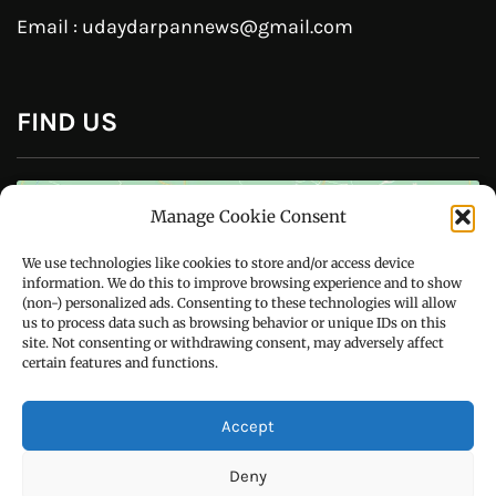
Follow Us On
CONTACT US
Manage Cookie Consent
Call : +91-94172-62777
We use technologies like cookies to store and/or access device
Email : udaydarpannews@gmail.com
information. We do this to improve browsing experience and to show
(non-) personalized ads. Consenting to these technologies will allow
us to process data such as browsing behavior or unique IDs on this
site. Not consenting or withdrawing consent, may adversely affect
certain features and functions.
FIND US
Accept
Deny