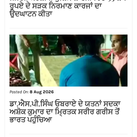
ਰੁਪਏ ਦੇ ਸੜਕ ਨਿਰਮਾਣ ਕਾਰਜਾਂ ਦਾ
ਉਦਘਾਟਨ ਕੀਤਾ
Posted On:
8 Aug 2026
ਡਾ.ਐਸ.ਪੀ.ਸਿੰਘ ਓਬਰਾਏ ਦੇ ਯਤਨਾਂ ਸਦਕਾ
ਅਸ਼ੋਕ ਕੁਮਾਰ ਦਾ ਮ੍ਰਿਤਕ ਸਰੀਰ ਗਰੀਸ ਤੋਂ
ਭਾਰਤ ਪਹੁੰਚਿਆ