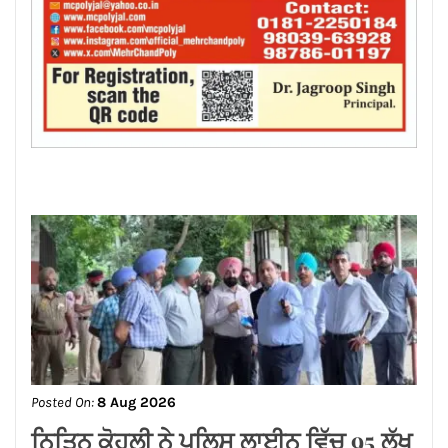
Posted On:
8 Aug 2026
ਨਿਤਿਨ ਕੋਹਲੀ ਨੇ ਪੁਲਿਸ ਲਾਈਨ ਵਿੱਚ 95 ਲੱਖ