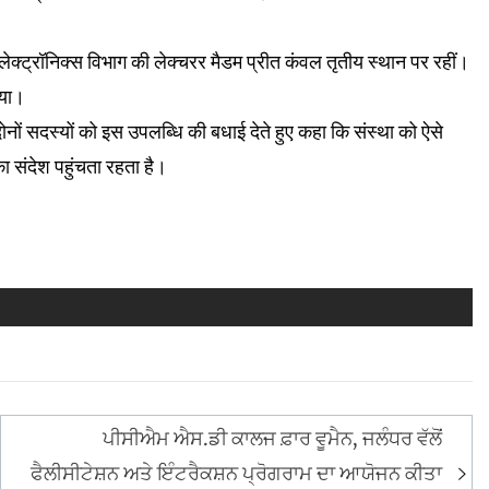
ेक्ट्रॉनिक्स विभाग की लेक्चरर मैडम प्रीत कंवल तृतीय स्थान पर रहीं।
गया।
ोनों सदस्यों को इस उपलब्धि की बधाई देते हुए कहा कि संस्था को ऐसे
 का संदेश पहुंचता रहता है।
ਪੀਸੀਐਮ ਐਸ.ਡੀ ਕਾਲਜ ਫ਼ਾਰ ਵੂਮੈਨ, ਜਲੰਧਰ ਵੱਲੋਂ
ਫੈਲੀਸੀਟੇਸ਼ਨ ਅਤੇ ਇੰਟਰੈਕਸ਼ਨ ਪ੍ਰੋਗਰਾਮ ਦਾ ਆਯੋਜਨ ਕੀਤਾ