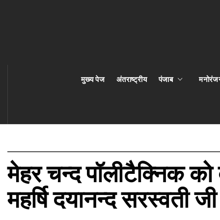
मुख्य पेज
अंतराष्ट्रीय
पंजाब
मनोरंज
मेहर चन्द पॉलीटैक्निक को 
महर्षि दयानन्द सरस्वती जी