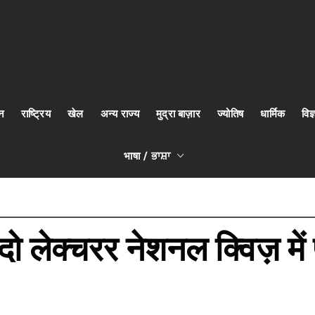
न
राष्ट्रिय
खेल
अन्य राज्य
मुद्रा बाज़ार
ज्योतिष
धार्मिक
वि
भाषा / ਭਾਸ਼ਾ
दो लेक्चरर नेशनल क्विज़ मे