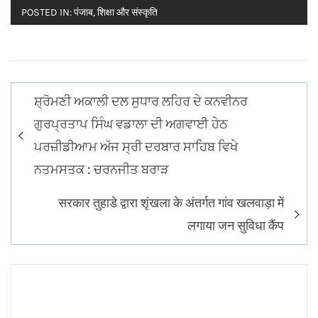
POSTED IN:
पंजाब
,
शिक्षा और संस्कृति
Post
ਸ਼੍ਰੋਮਣੀ ਅਕਾਲੀ ਦਲ ਸੁਧਾਰ ਲਹਿਰ ਦੇ ਕਨਵੀਨਰ
navigation
ਗੁਰਪ੍ਰਤਾਪ ਸਿੰਘ ਵਡਾਲਾ ਦੀ ਅਗਵਾਈ ਹੇਠ
ਪਰਜ਼ੀਡੀਆਮ ਅੱਜ ਸ੍ਰੀ ਦਰਬਾਰ ਸਾਹਿਬ ਵਿਖੇ
ਨਤਮਸਤਕ : ਚਰਨਜੀਤ ਬਰਾੜ
सरकार तुहाडे द्वारा शृंखला के अंतर्गत गांव खलवाड़ा में
लगाया जन सुविधा कैंप