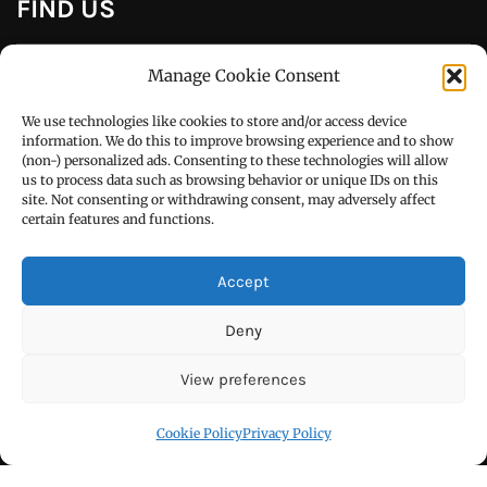
Manage Cookie Consent
Copyright © All right reserved Powered by Uday Darpan
We use technologies like cookies to store and/or access device
information. We do this to improve browsing experience and to show
Theme: Royal News by
ThemeinWP
(non-) personalized ads. Consenting to these technologies will allow
us to process data such as browsing behavior or unique IDs on this
site. Not consenting or withdrawing consent, may adversely affect
हिन्दी / ਹਿੰਦੀ
certain features and functions.
पंजाबी / ਪੰਜਾਬੀ
Accept
Privacy Policy
Deny
हमारे बारे
सम्पर्क
View preferences
Blog
Cookie Policy
Privacy Policy
Cookie Policy (EU)