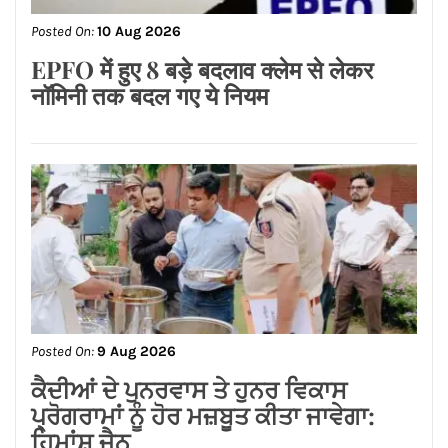
Posted On:
9 Aug 2026
ਕੈਦੀਆਂ ਦੇ ਪੁਨਰਵਾਸ ਤੇ ਹੁਨਰ ਵਿਕਾਸ
ਪ੍ਰੋਗਰਾਮਾਂ ਨੂੰ ਹੋਰ ਮਜ਼ਬੂਤ ਕੀਤਾ ਜਾਵੇਗਾ:
ਹਿਮਾਂਸ਼ੂ ਜੈਨ
Posted On:
8 Aug 2026
जालंधर कैंट के लोगों की लंबे समय से लंबित
समस्याओं का समाधान करवाने के लिए हर स्तर
पर करूंगा प्रयास — अमित तनेजा