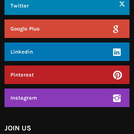
JOIN US
Like Us On
Follow Us On
CONTACT US
Call : +91-94172-62777