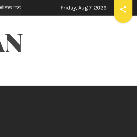
Friday, Aug 7, 2026
प्रदर्शन
ਸਪੀਕਰ ਇਹ ਯਕੀਨੀ ਬਣਾਉਣ ਕਿ ਇਕਪੱਖੀ ਰਾਜਨੀਤੀ ਤੱਥਾਂ
10 hours ago
AN