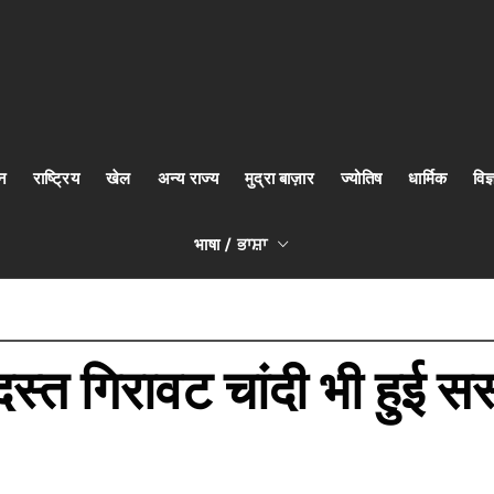
न
राष्ट्रिय
खेल
अन्य राज्य
मुद्रा बाज़ार
ज्योतिष
धार्मिक
वि
भाषा / ਭਾਸ਼ਾ
्त गिरावट चांदी भी हुई सस