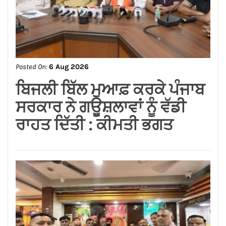
Posted On:
6 Aug 2026
ਸਪੀਕਰ ਇਹ ਯਕੀਨੀ ਬਣਾਉਣ ਕਿ
ਇਕਪੱਖੀ ਰਾਜਨੀਤੀ ਤੱਥਾਂ ਅਤੇ
ਨਿਰਪੱਖਤਾ ‘ਤੇ ਹਾਵੀ ਨਾ ਹੋਵੇ:
ਅਸ਼ਵਨੀ ਸ਼ਰਮਾ*