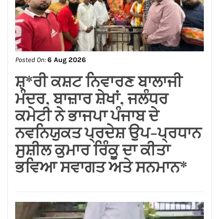
Posted On:
6 Aug 2026
ਬਿਜਲੀ ਬਿੱਲ ਮੁਆਫ਼ ਕਰਕੇ ਪੰਜਾਬ
ਸਰਕਾਰ ਨੇ ਗਊਸ਼ਲਾਵਾਂ ਨੂੰ ਵੱਡੀ
ਰਾਹਤ ਦਿੱਤੀ : ਕੀਮਤੀ ਭਗਤ