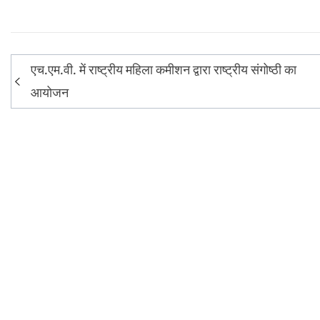
Post
एच.एम.वी. में राष्ट्रीय महिला कमीशन द्वारा राष्ट्रीय संगोष्ठी का
navigation
आयोजन