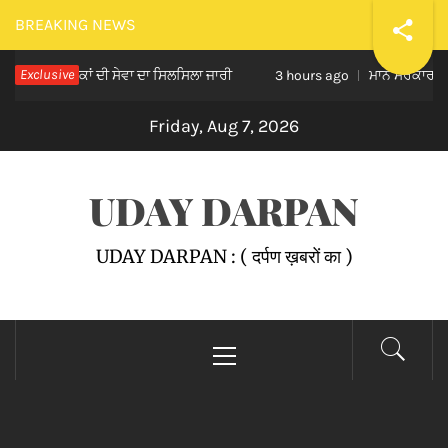
Skip
BREAKING NEWS
to
 ਵੰਡ, ਲੋਕਾਂ ਦੀ ਸੇਵਾ ਦਾ ਸਿਲਸਿਲਾ ਜਾਰੀ
Exclusive
ਮਾਨ ਸਰਕਾਰ ਦਾ ਸ਼ਲਾਘ
content
3 hours ago
Friday, Aug 7, 2026
UDAY DARPAN
UDAY DARPAN : ( दर्पण ख़बरों का )
Primary
Menu