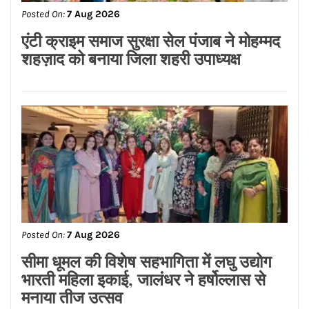
Posted On:
7 Aug 2026
ਮਾਨ ਸਰਕਾਰ ਦਾ ਸ਼ਲਾਘਾਯੋਗ ਕਦਮ, 152 ਹੋਰ
ਗਊਸ਼ਾਲਾਵਾਂ ਨੂੰ ਮਿਲਦੀ ਹੈ ਮੁਫ਼ਤ ਬਿਜਲੀ ਦੀ
ਸਹੂਲਤ: ਸੰਜੀਵ ਭਗਤ
Posted On:
7 Aug 2026
एंटी क्राइम समाज सुरक्षा सेल पंजाब ने मोहम्मद