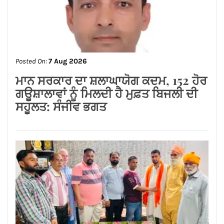
Posted On:
7 Aug 2026
ਆਮ ਆਦਮੀ ਪਾਰਟੀ ਵੱਲੋਂ ਵਾਰਡ ਨੰਬਰ 82
ਵਿੱਚ ਰਾਸ਼ਨ ਵੰਡ, ਲੋਕਾਂ ਦੀ ਸੇਵਾ ਦਾ ਸਿਲਸਿਲਾ
ਜਾਰੀ