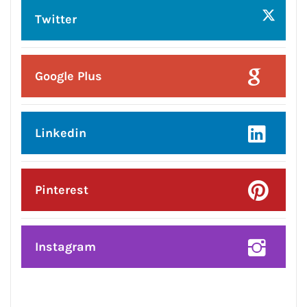
Posted On:
7 Aug 2026
ਜਲੰਧਰ ਜ਼ਿਲ੍ਹੇ ’ਚ ਘਰ-ਘਰ ਗਣਨਾ ਪੜ੍ਹਾਅ
ਤਹਿਤ ਸੌ ਫੀਸਦੀ ਕਾਰਜ ਸਫ਼ਲਤਾਪੂਰਵਕ
ਮੁਕੰਮਲ
CONNECT WITH US:
Facebook
Twitter