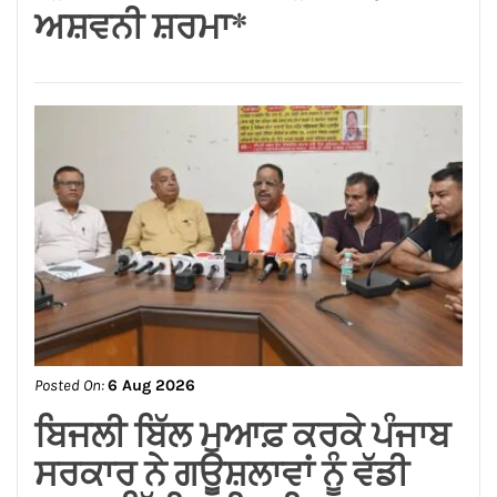
Posted On:
6 Aug 2026
ਬਿਜਲੀ ਬਿੱਲ ਮੁਆਫ਼ ਕਰਕੇ ਪੰਜਾਬ
ਸਰਕਾਰ ਨੇ ਗਊਸ਼ਲਾਵਾਂ ਨੂੰ ਵੱਡੀ
ਰਾਹਤ ਦਿੱਤੀ : ਕੀਮਤੀ ਭਗਤ