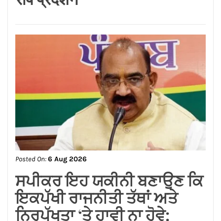
Posted On:
6 Aug 2026
ਸਪੀਕਰ ਇਹ ਯਕੀਨੀ ਬਣਾਉਣ ਕਿ
ਇਕਪੱਖੀ ਰਾਜਨੀਤੀ ਤੱਥਾਂ ਅਤੇ
ਨਿਰਪੱਖਤਾ ‘ਤੇ ਹਾਵੀ ਨਾ ਹੋਵੇ:
ਅਸ਼ਵਨੀ ਸ਼ਰਮਾ*