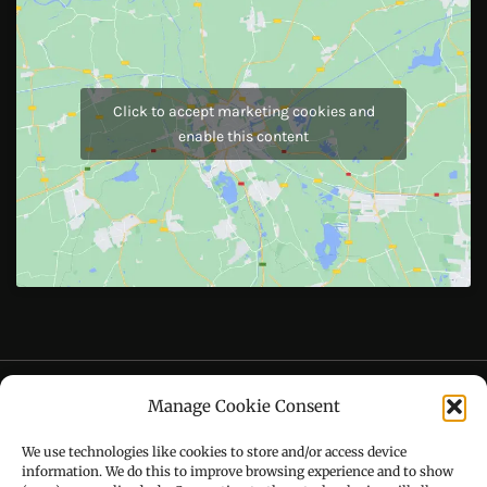
JOIN US
Like Us On
Follow Us On
CONTACT US
Manage Cookie Consent
Call : +91-94172-62777
We use technologies like cookies to store and/or access device
Email : udaydarpannews@gmail.com
information. We do this to improve browsing experience and to show