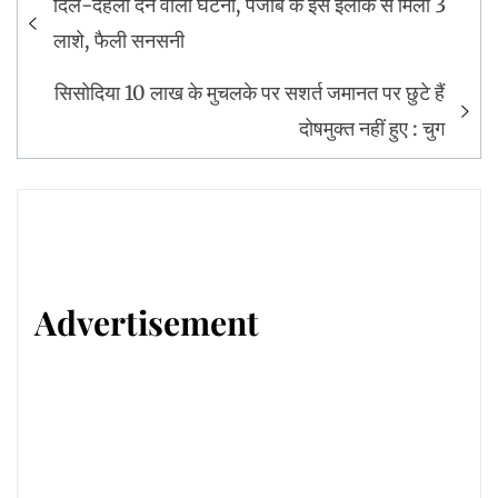
दिल-दहला देने वाली घटना, पंजाब के इस इलाके से मिली 3
navigation
लाशे, फैली सनसनी
सिसोदिया 10 लाख के मुचलके पर सशर्त जमानत पर छुटे हैं
दोषमुक्त नहीं हुए : चुग
Advertisement