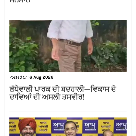
Posted On:
6 Aug 2026
ਬਿਜਲੀ ਬਿੱਲ ਮੁਆਫ਼ ਕਰਕੇ ਪੰਜਾਬ ਸਰਕਾਰ ਨੇ
ਗਊਸ਼ਲਾਵਾਂ ਨੂੰ ਵੱਡੀ ਰਾਹਤ ਦਿੱਤੀ : ਕੀਮਤੀ
ਭਗਤ