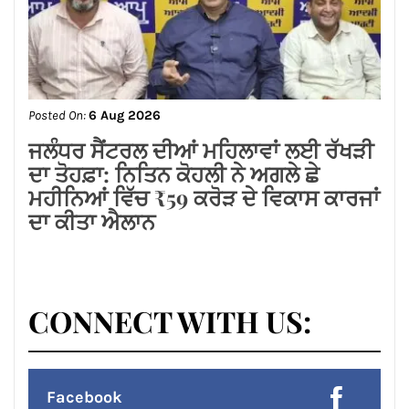
Posted On:
6 Aug 2026
ਸ਼੍*ਰੀ ਕਸ਼ਟ ਨਿਵਾਰਣ ਬਾਲਾਜੀ ਮੰਦਰ, ਬਾਜ਼ਾਰ
ਸ਼ੇਖਾਂ, ਜਲੰਧਰ ਕਮੇਟੀ ਨੇ ਭਾਜਪਾ ਪੰਜਾਬ ਦੇ
ਨਵਨਿਯੁਕਤ ਪ੍ਰਦੇਸ਼ ਉਪ-ਪ੍ਰਧਾਨ ਸੁਸ਼ੀਲ
ਕੁਮਾਰ ਰਿੰਕੂ ਦਾ ਕੀਤਾ ਭਵਿਆ ਸਵਾਗਤ ਅਤੇ
ਸਨਮਾਨ*
Posted On:
6 Aug 2026