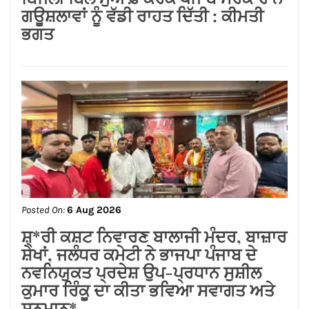
Posted On:
6 Aug 2026
ਸਪੀਕਰ ਇਹ ਯਕੀਨੀ ਬਣਾਉਣ ਕਿ ਇਕਪੱਖੀ
ਰਾਜਨੀਤੀ ਤੱਥਾਂ ਅਤੇ ਨਿਰਪੱਖਤਾ ‘ਤੇ ਹਾਵੀ ਨਾ
ਹੋਵੇ: ਅਸ਼ਵਨੀ ਸ਼ਰਮਾ*