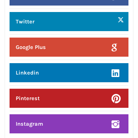
ਲੱਧੇਵਾਲੀ ਪਾਰਕ ਦੀ ਬਦਹਾਲੀ—ਵਿਕਾਸ ਦੇ
ਦਾਵਿਆਂ ਦੀ ਅਸਲੀ ਤਸਵੀਰ!
Posted On:
6 Aug 2026
ਜਲੰਧਰ ਸੈਂਟਰਲ ਦੀਆਂ ਮਹਿਲਾਵਾਂ ਲਈ ਰੱਖੜੀ
ਦਾ ਤੋਹਫ਼ਾ: ਨਿਤਿਨ ਕੋਹਲੀ ਨੇ ਅਗਲੇ ਛੇ
ਮਹੀਨਿਆਂ ਵਿੱਚ ₹59 ਕਰੋੜ ਦੇ ਵਿਕਾਸ ਕਾਰਜਾਂ
ਦਾ ਕੀਤਾ ਐਲਾਨ