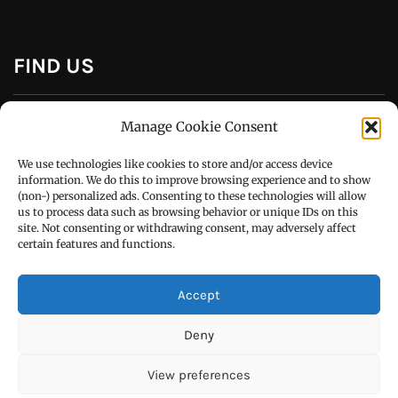
CONTACT US
Manage Cookie Consent
Call : +91-94172-62777
We use technologies like cookies to store and/or access device
Email : udaydarpannews@gmail.com
information. We do this to improve browsing experience and to show
(non-) personalized ads. Consenting to these technologies will allow
us to process data such as browsing behavior or unique IDs on this
site. Not consenting or withdrawing consent, may adversely affect
certain features and functions.
FIND US
Accept
Deny
View preferences