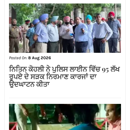
Posted On:
8 Aug 2026
ਗੁਰਸਿਮਰਨ ਮੰਡ ਤੇ ਸਿੱਖਾਂ ਦੀਆਂ ਭਾਵਨਾਵਾਂ
ਭੜਕਾਉਣ ਦਾ ਪਰਚਾ ਦਰਜ਼ ਕਰਕੇ ਗ੍ਰਿਫਤਾਰ
ਕੀਤਾ ਜਾਵੇ।
Posted On:
8 Aug 2026