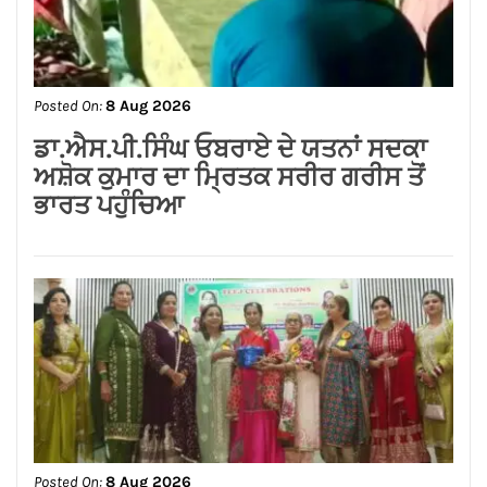
ਨਿਤਿਨ ਕੋਹਲੀ ਨੇ ਪੁਲਿਸ ਲਾਈਨ ਵਿੱਚ 95 ਲੱਖ
ਰੁਪਏ ਦੇ ਸੜਕ ਨਿਰਮਾਣ ਕਾਰਜਾਂ ਦਾ
ਉਦਘਾਟਨ ਕੀਤਾ
Posted On:
8 Aug 2026
ਡਾ.ਐਸ.ਪੀ.ਸਿੰਘ ਓਬਰਾਏ ਦੇ ਯਤਨਾਂ ਸਦਕਾ
ਅਸ਼ੋਕ ਕੁਮਾਰ ਦਾ ਮ੍ਰਿਤਕ ਸਰੀਰ ਗਰੀਸ ਤੋਂ
ਭਾਰਤ ਪਹੁੰਚਿਆ