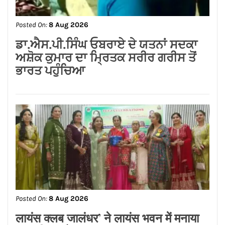
ਗੁਰਸਿਮਰਨ ਮੰਡ ਤੇ ਸਿੱਖਾਂ ਦੀਆਂ ਭਾਵਨਾਵਾਂ
ਭੜਕਾਉਣ ਦਾ ਪਰਚਾ ਦਰਜ਼ ਕਰਕੇ ਗ੍ਰਿਫਤਾਰ
ਕੀਤਾ ਜਾਵੇ।
Posted On:
8 Aug 2026
ਨਿਤਿਨ ਕੋਹਲੀ ਨੇ ਪੁਲਿਸ ਲਾਈਨ ਵਿੱਚ 95 ਲੱਖ
ਰੁਪਏ ਦੇ ਸੜਕ ਨਿਰਮਾਣ ਕਾਰਜਾਂ ਦਾ
ਉਦਘਾਟਨ ਕੀਤਾ