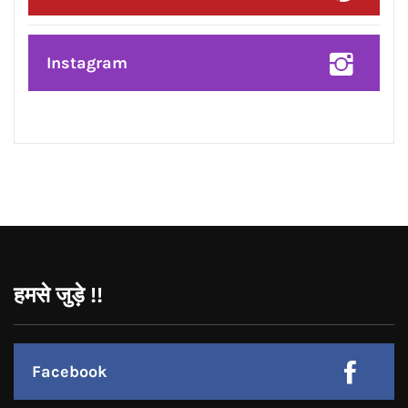
प्रदेश उपाध्यक्ष बनने पर राकेश राठौर का
केंद्रीय विधानसभा क्षेत्र के भाजपा
पदाधिकारियों ने किया भव्य सम्मान*
CONNECT WITH US:
Facebook
Twitter
Google Plus