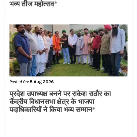
Posted On:
8 Aug 2026
ਡਾ.ਐਸ.ਪੀ.ਸਿੰਘ ਓਬਰਾਏ ਦੇ ਯਤਨਾਂ ਸਦਕਾ
ਅਸ਼ੋਕ ਕੁਮਾਰ ਦਾ ਮ੍ਰਿਤਕ ਸਰੀਰ ਗਰੀਸ ਤੋਂ
ਭਾਰਤ ਪਹੁੰਚਿਆ