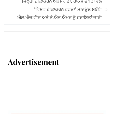
ਜਿਲ੍ਹਾ ਟੀਕਾਕਰਨ ਅਫ਼ਸਰ ਡਾ. ਰਾਕੇਸ਼ ਚੋਪੜਾ ਵੱਲੋਂ
‘ਵਿਸ਼ਵ ਟੀਕਾਕਰਨ ਹਫ਼ਤਾ’ ਮਨਾਉਣ ਸਬੰਧੀ
ਐਲ.ਐਚ.ਵੀਜ਼ ਅਤੇ ਏ.ਐਨ.ਐਮਜ਼ ਨੂੰ ਹਦਾਇਤਾਂ ਜਾਰੀ
Advertisement