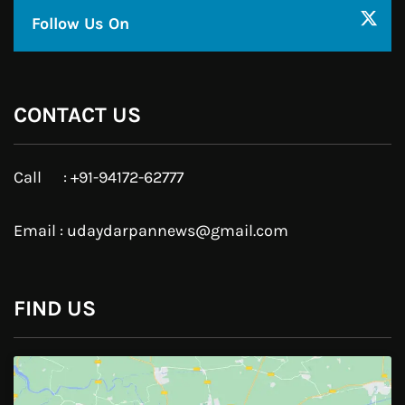
Follow Us On
CONTACT US
Call : +91-94172-62777
Email : udaydarpannews@gmail.com
FIND US