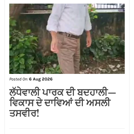
Posted On:
6 Aug 2026
ਸ਼੍*ਰੀ ਕਸ਼ਟ ਨਿਵਾਰਣ ਬਾਲਾਜੀ
ਮੰਦਰ, ਬਾਜ਼ਾਰ ਸ਼ੇਖਾਂ, ਜਲੰਧਰ
ਕਮੇਟੀ ਨੇ ਭਾਜਪਾ ਪੰਜਾਬ ਦੇ