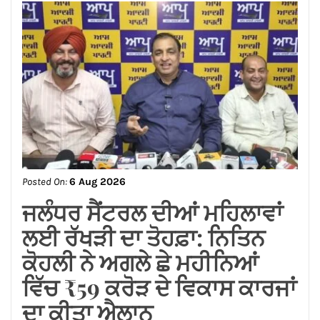
ਨਵਨਿਯੁਕਤ ਪ੍ਰਦੇਸ਼ ਉਪ-ਪ੍ਰਧਾਨ
ਸੁਸ਼ੀਲ ਕੁਮਾਰ ਰਿੰਕੂ ਦਾ ਕੀਤਾ
ਭਵਿਆ ਸਵਾਗਤ ਅਤੇ ਸਨਮਾਨ*
Posted On:
6 Aug 2026