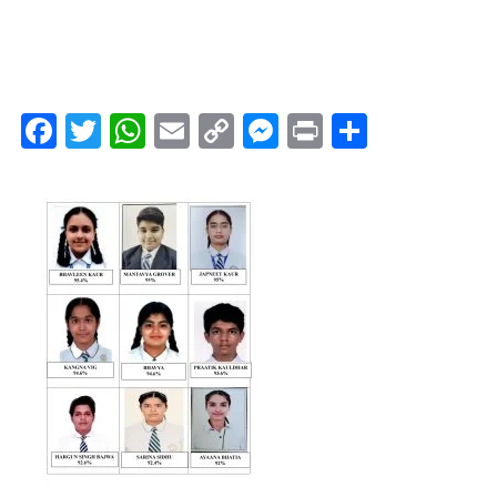
Facebook
Twitter
WhatsApp
Email
Copy
Messenger
Print
Share
Link