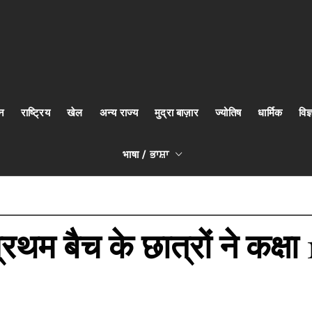
न
राष्ट्रिय
खेल
अन्य राज्य
मुद्रा बाज़ार
ज्योतिष
धार्मिक
वि
भाषा / ਭਾਸ਼ਾ
 बैच के छात्रों ने कक्षा 10वी