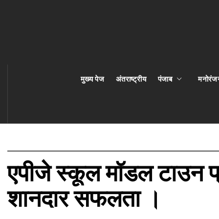
मुख्य पेज
अंतराष्ट्रीय
पंजाब
मनोरंज
एपीजे स्कूल मॉडल टाउन प्रथम
शानदार सफलता ।