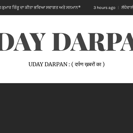
ਾ ਕੀਤਾ ਭਵਿਆ ਸਵਾਗਤ ਅਤੇ ਸਨਮਾਨ*
ਲੱਧੇਵਾਲੀ ਪਾਰਕ ਦੀ ਬਦਹਾਲ
3 hours ago
DAY DARP
UDAY DARPAN : ( दर्पण ख़बरों का )