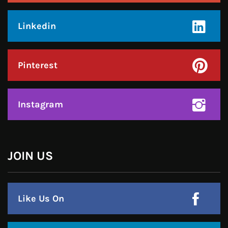
Like Us On
Follow Us On
CONTACT US
Call : +91-94172-62777
Email : udaydarpannews@gmail.com
FIND US