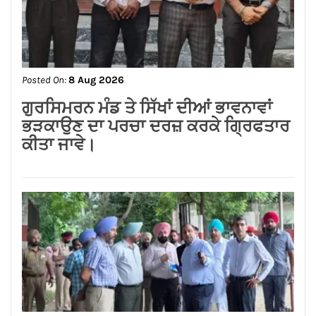
Posted On:
8 Aug 2026
ਨਿਤਿਨ ਕੋਹਲੀ ਨੇ ਪੁਲਿਸ ਲਾਈਨ ਵਿੱਚ 95 ਲੱਖ
ਰੁਪਏ ਦੇ ਸੜਕ ਨਿਰਮਾਣ ਕਾਰਜਾਂ ਦਾ
ਉਦਘਾਟਨ ਕੀਤਾ