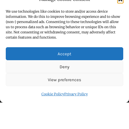
Theme: Royal News by
ThemeinWP
We use technologies like cookies to store and/or access device
information. We do this to improve browsing experience and to show
हिन्दी / ਹਿੰਦੀ
(non-) personalized ads. Consenting to these technologies will allow
us to process data such as browsing behavior or unique IDs on this
पंजाबी / ਪੰਜਾਬੀ
site. Not consenting or withdrawing consent, may adversely affect
certain features and functions.
Privacy Policy
हमारे बारे
Accept
सम्पर्क
Deny
Blog
View preferences
Cookie Policy (EU)
Cookie Policy
Privacy Policy