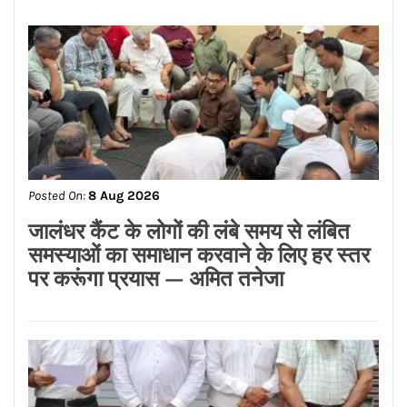
Posted On:
8 Aug 2026
ਗੁਰਸਿਮਰਨ ਮੰਡ ਤੇ ਸਿੱਖਾਂ ਦੀਆਂ ਭਾਵਨਾਵਾਂ
ਭੜਕਾਉਣ ਦਾ ਪਰਚਾ ਦਰਜ਼ ਕਰਕੇ ਗ੍ਰਿਫਤਾਰ
ਕੀਤਾ ਜਾਵੇ।