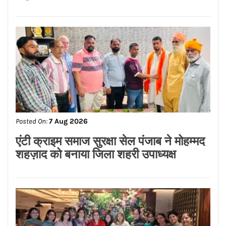
Posted On:
7 Aug 2026
ਮਾਨ ਸਰਕਾਰ ਦਾ ਸ਼ਲਾਘਾਯੋਗ ਕਦਮ, 152 ਹੋਰ
ਗਊਸ਼ਾਲਾਵਾਂ ਨੂੰ ਮਿਲਦੀ ਹੈ ਮੁਫ਼ਤ ਬਿਜਲੀ ਦੀ
ਸਹੂਲਤ: ਸੰਜੀਵ ਭਗਤ