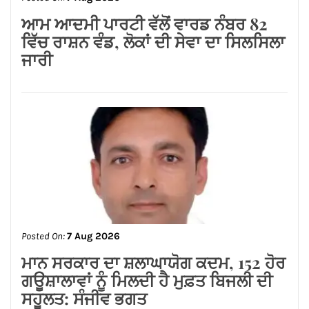
Posted On:
7 Aug 2026
ਆਮ ਆਦਮੀ ਪਾਰਟੀ ਵੱਲੋਂ ਵਾਰਡ ਨੰਬਰ 82
ਵਿੱਚ ਰਾਸ਼ਨ ਵੰਡ, ਲੋਕਾਂ ਦੀ ਸੇਵਾ ਦਾ ਸਿਲਸਿਲਾ
ਜਾਰੀ