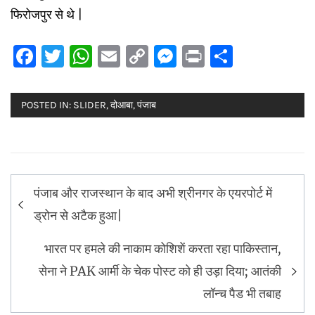
फिरोजपुर से थे |
Facebook
Twitter
WhatsApp
Email
Copy
Messenger
Print
Share
Link
POSTED IN:
SLIDER
,
दोआबा
,
पंजाब
Post
पंजाब और राजस्थान के बाद अभी श्रीनगर के एयरपोर्ट में
navigation
ड्रोन से अटैक हुआ|
भारत पर हमले की नाकाम कोशिशें करता रहा पाकिस्तान,
सेना ने PAK आर्मी के चेक पोस्ट को ही उड़ा दिया; आतंकी
लॉन्च पैड भी तबाह