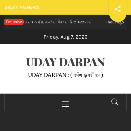
Skip
BREAKING NEWS
to
82 ਵਿੱਚ ਰਾਸ਼ਨ ਵੰਡ, ਲੋਕਾਂ ਦੀ ਸੇਵਾ ਦਾ ਸਿਲਸਿਲਾ ਜਾਰੀ
Exclusive
ਮਾਨ ਸਰਕ
content
1 hour ago
Friday, Aug 7, 2026
UDAY DARPAN
UDAY DARPAN : ( दर्पण ख़बरों का )
Primary
Menu