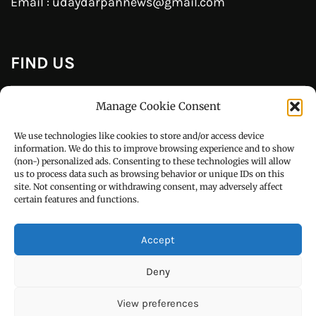
CONTACT US
Manage Cookie Consent
Call : +91-94172-62777
We use technologies like cookies to store and/or access device
Email : udaydarpannews@gmail.com
information. We do this to improve browsing experience and to show
(non-) personalized ads. Consenting to these technologies will allow
us to process data such as browsing behavior or unique IDs on this
site. Not consenting or withdrawing consent, may adversely affect
certain features and functions.
FIND US
Accept
Deny
View preferences