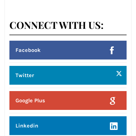
Posted On:
7 Aug 2026
ਜਲੰਧਰ ਜ਼ਿਲ੍ਹੇ ’ਚ ਘਰ-ਘਰ ਗਣਨਾ ਪੜ੍ਹਾਅ
ਤਹਿਤ ਸੌ ਫੀਸਦੀ ਕਾਰਜ ਸਫ਼ਲਤਾਪੂਰਵਕ
ਮੁਕੰਮਲ
CONNECT WITH US:
Facebook