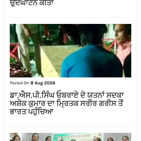
Posted On:
8 Aug 2026
ਗੁਰਸਿਮਰਨ ਮੰਡ ਤੇ ਸਿੱਖਾਂ ਦੀਆਂ ਭਾਵਨਾਵਾਂ
ਭੜਕਾਉਣ ਦਾ ਪਰਚਾ ਦਰਜ਼ ਕਰਕੇ ਗ੍ਰਿਫਤਾਰ
ਕੀਤਾ ਜਾਵੇ।