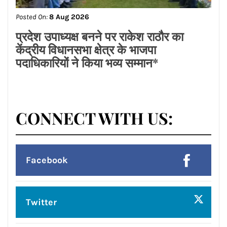
ਡਾ.ਐਸ.ਪੀ.ਸਿੰਘ ਓਬਰਾਏ ਦੇ ਯਤਨਾਂ ਸਦਕਾ
ਅਸ਼ੋਕ ਕੁਮਾਰ ਦਾ ਮ੍ਰਿਤਕ ਸਰੀਰ ਗਰੀਸ ਤੋਂ
ਭਾਰਤ ਪਹੁੰਚਿਆ
Posted On:
8 Aug 2026
लायंस क्लब जालंधर’ ने लायंस भवन में मनाया
भव्य तीज महोत्सव*