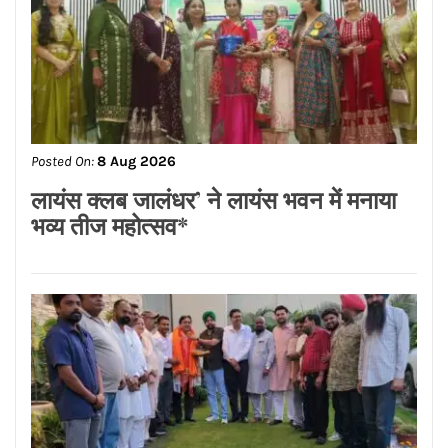
Posted On:
8 Aug 2026
ਨਿਤਿਨ ਕੋਹਲੀ ਨੇ ਪੁਲਿਸ ਲਾਈਨ ਵਿੱਚ 95 ਲੱਖ
ਰੁਪਏ ਦੇ ਸੜਕ ਨਿਰਮਾਣ ਕਾਰਜਾਂ ਦਾ
ਉਦਘਾਟਨ ਕੀਤਾ
Posted On:
8 Aug 2026