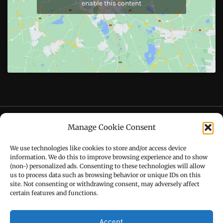
Like Us On
Follow Us On
CONTACT US
Manage Cookie Consent
Call : +91-94172-62777
We use technologies like cookies to store and/or access device
Email : udaydarpannews@gmail.com
information. We do this to improve browsing experience and to show
(non-) personalized ads. Consenting to these technologies will allow
us to process data such as browsing behavior or unique IDs on this
site. Not consenting or withdrawing consent, may adversely affect
certain features and functions.
FIND US
Accept