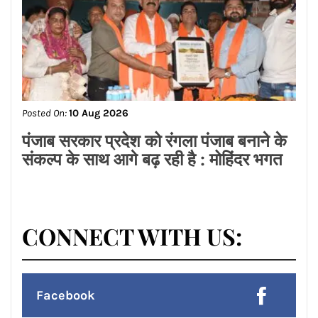
Posted On:
10 Aug 2026
12 ਅਗਸਤ ਨੂੰ ਭਾਜਪਾ ਜਲੰਧਰ ਸ਼ਹਿਰੀ ਦੇ 14
ਮੰਡਲਾਂ ਵਿੱਚ ਇੱਕੋ ਸਮੇਂ ਨਿਕਲਣਗੀਆਂ ਭਵਿਆ
ਤਿਰੰਗਾ ਯਾਤਰਾਵਾਂ