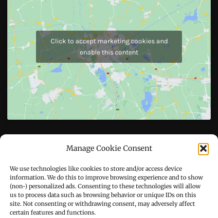
JOIN US
Like Us On
Follow Us On
CONTACT US
Manage Cookie Consent
We use technologies like cookies to store and/or access device
Call : +91-94172-62777
information. We do this to improve browsing experience and to show
(non-) personalized ads. Consenting to these technologies will allow
us to process data such as browsing behavior or unique IDs on this
Email : udaydarpannews@gmail.com
site. Not consenting or withdrawing consent, may adversely affect
certain features and functions.