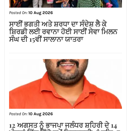
ਕਾਂਗਰਸ ਪਾਰਟੀ ਦੇ ਚੋਣ ਮੈਨੀਫੈਸਟੋ ‘ਚ ਦਰਜ਼
ਹੋਵੇ ਕੱਚੇ ਮੁਲਾਜ਼ਮਾਂ ਨੂੰ ਪੱਕਾ ਕਰਨ ਦੀ ਗੱਲ :
ਖੋਸਲਾ
Posted On:
10 Aug 2026
पूर्व जिला अध्यक्ष सुशील शर्मा के नेतृत्व में
निकलेगी माई हीरा गेट मंडल की भव्य तिरंगा
यात्रा