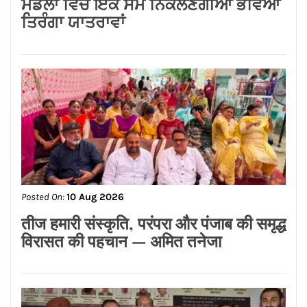
Posted On:
10 Aug 2026
ਸਾਈਂ ਭਗਤੀ ਅਤੇ ਸ਼ਰਧਾ ਦਾ ਸੰਦੇਸ਼ ਲੈ ਕੇ
ਸ਼ਿਰਡੀ ਲਈ ਰਵਾਨਾ ਹੋਈ ਸਾਈਂ ਸੇਵਾ ਮਿਲਨ
ਸੰਘ ਦੀ 15ਵੀਂ ਸਾਲਾਨਾ ਯਾਤਰਾ