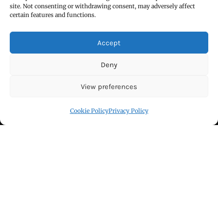
site. Not consenting or withdrawing consent, may adversely affect
FIND US
certain features and functions.
Accept
Deny
View preferences
Click to accept marketing cookies and
Cookie Policy
Privacy Policy
enable this content