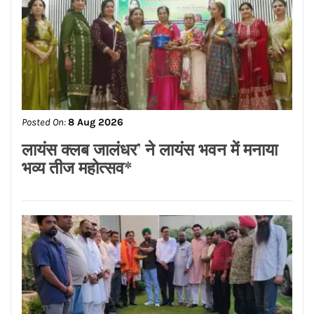
Posted On:
8 Aug 2026
ਡਾ.ਐਸ.ਪੀ.ਸਿੰਘ ਓਬਰਾਏ ਦੇ ਯਤਨਾਂ ਸਦਕਾ
ਅਸ਼ੋਕ ਕੁਮਾਰ ਦਾ ਮ੍ਰਿਤਕ ਸਰੀਰ ਗਰੀਸ ਤੋਂ
ਭਾਰਤ ਪਹੁੰਚਿਆ
Posted On:
8 Aug 2026
लायंस क्लब जालंधर’ ने लायंस भवन में मनाया