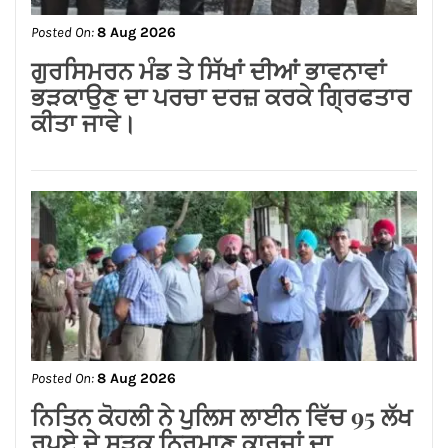
Posted On:
8 Aug 2026
ਗੁਰਸਿਮਰਨ ਮੰਡ ਤੇ ਸਿੱਖਾਂ ਦੀਆਂ ਭਾਵਨਾਵਾਂ
ਭੜਕਾਉਣ ਦਾ ਪਰਚਾ ਦਰਜ਼ ਕਰਕੇ ਗ੍ਰਿਫਤਾਰ
ਕੀਤਾ ਜਾਵੇ।