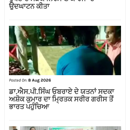
Posted On:
8 Aug 2026
ਨਿਤਿਨ ਕੋਹਲੀ ਨੇ ਪੁਲਿਸ ਲਾਈਨ ਵਿੱਚ 95 ਲੱਖ
ਰੁਪਏ ਦੇ ਸੜਕ ਨਿਰਮਾਣ ਕਾਰਜਾਂ ਦਾ
ਉਦਘਾਟਨ ਕੀਤਾ