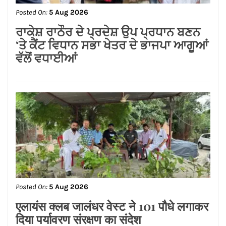
मरवाहा से
Posted On:
5 Aug 2026
ਰਾਕੇਸ਼ ਰਾਠੌਰ ਦੇ ਪ੍ਰਦੇਸ਼ ਉਪ ਪ੍ਰਧਾਨ ਬਣਨ
‘ਤੇ ਕੈਂਟ ਵਿਧਾਨ ਸਭਾ ਖੇਤਰ ਦੇ ਭਾਜਪਾ ਆਗੂਆਂ
ਵੱਲੋਂ ਵਧਾਈਆਂ