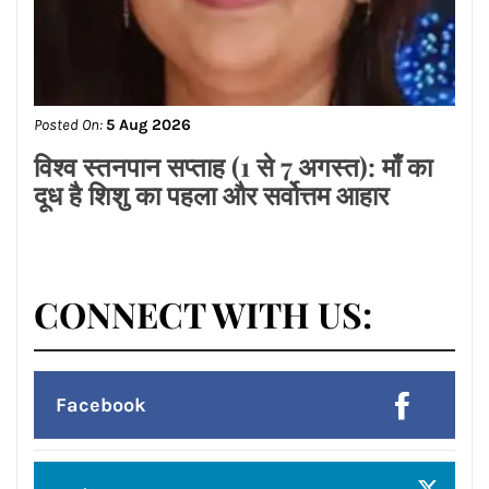
Posted On:
5 Aug 2026
ਫੂਡ ਸੇਫਟੀ ਵਿੰਗ ਵੱਲੋਂ ਛਾਪੇਮਾਰੀ, ਪਨੀਰ,
ਕ੍ਰੀਮ, ਘਿਓ, ਦਹੀ ਤੇ ਦੁੱਧ ਦੇ 9 ਸੈਂਪਲ ਭਰੇ
Posted On:
5 Aug 2026
विश्व स्तनपान सप्ताह (1 से 7 अगस्त): माँ का
दूध है शिशु का पहला और सर्वोत्तम आहार