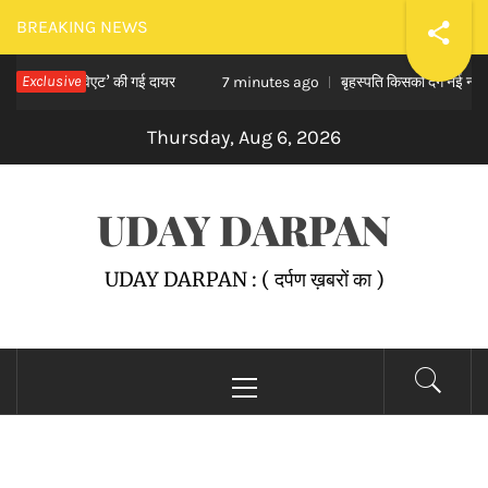
Skip
BREAKING NEWS
to
्ट में ‘कैविएट’ की गई दायर
Exclusive
बृहस्पति किसको देंगे नई नौकरी पाने 
content
7 minutes ago
Thursday, Aug 6, 2026
UDAY DARPAN
UDAY DARPAN : ( दर्पण ख़बरों का )
Primary
Menu