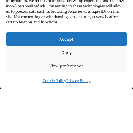
Email : udaydarpannews@gmail.com
information. We do this to improve browsing experience and to show
(non-) personalized ads. Consenting to these technologies will allow
us to process data such as browsing behavior or unique IDs on this
site. Not consenting or withdrawing consent, may adversely affect
certain features and functions.
FIND US
Accept
Deny
View preferences
Cookie Policy
Privacy Policy
Click to accept marketing cookies and
enable this content