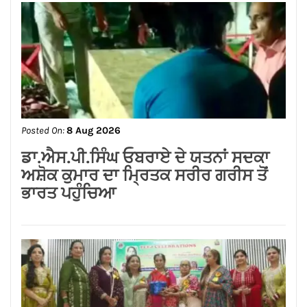
Posted On:
8 Aug 2026
ਨਿਤਿਨ ਕੋਹਲੀ ਨੇ ਪੁਲਿਸ ਲਾਈਨ ਵਿੱਚ 95 ਲੱਖ
ਰੁਪਏ ਦੇ ਸੜਕ ਨਿਰਮਾਣ ਕਾਰਜਾਂ ਦਾ
ਉਦਘਾਟਨ ਕੀਤਾ
Posted On:
8 Aug 2026