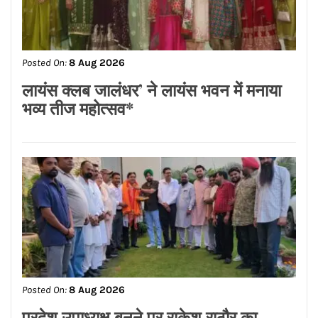
ਡਾ.ਐਸ.ਪੀ.ਸਿੰਘ ਓਬਰਾਏ ਦੇ ਯਤਨਾਂ ਸਦਕਾ
ਅਸ਼ੋਕ ਕੁਮਾਰ ਦਾ ਮ੍ਰਿਤਕ ਸਰੀਰ ਗਰੀਸ ਤੋਂ
ਭਾਰਤ ਪਹੁੰਚਿਆ
Posted On:
8 Aug 2026
लायंस क्लब जालंधर’ ने लायंस भवन में मनाया
भव्य तीज महोत्सव*