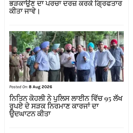
Posted On:
8 Aug 2026
ਗੁਰਸਿਮਰਨ ਮੰਡ ਤੇ ਸਿੱਖਾਂ ਦੀਆਂ ਭਾਵਨਾਵਾਂ
ਭੜਕਾਉਣ ਦਾ ਪਰਚਾ ਦਰਜ਼ ਕਰਕੇ ਗ੍ਰਿਫਤਾਰ
ਕੀਤਾ ਜਾਵੇ।