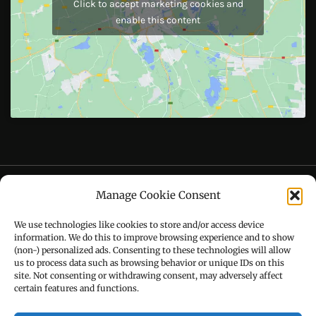
Like Us On
Follow Us On
CONTACT US
Manage Cookie Consent
Call : +91-94172-62777
We use technologies like cookies to store and/or access device
Email : udaydarpannews@gmail.com
information. We do this to improve browsing experience and to show
(non-) personalized ads. Consenting to these technologies will allow
us to process data such as browsing behavior or unique IDs on this
site. Not consenting or withdrawing consent, may adversely affect
certain features and functions.
FIND US