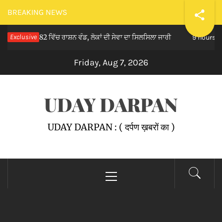
Skip
BREAKING NEWS
to
ੰਬਰ 82 ਵਿੱਚ ਰਾਸ਼ਨ ਵੰਡ, ਲੋਕਾਂ ਦੀ ਸੇਵਾ ਦਾ ਸਿਲਸਿਲਾ ਜਾਰੀ
Exclusive
ਮ
content
9 hours ago
Friday, Aug 7, 2026
UDAY DARPAN
UDAY DARPAN : ( दर्पण ख़बरों का )
Primary
Menu