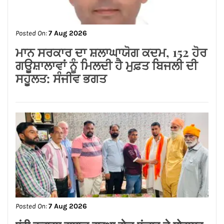
Posted On:
7 Aug 2026
ਆਮ ਆਦਮੀ ਪਾਰਟੀ ਵੱਲੋਂ ਵਾਰਡ ਨੰਬਰ 82
ਵਿੱਚ ਰਾਸ਼ਨ ਵੰਡ, ਲੋਕਾਂ ਦੀ ਸੇਵਾ ਦਾ ਸਿਲਸਿਲਾ
ਜਾਰੀ