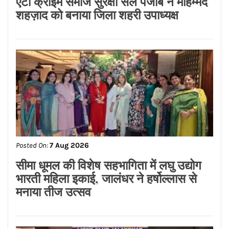
Posted On:
7 Aug 2026
ਮਾਨ ਸਰਕਾਰ ਦਾ ਸ਼ਲਾਘਾਯੋਗ ਕਦਮ, 152 ਹੋਰ
ਗਊਸ਼ਾਲਾਵਾਂ ਨੂੰ ਮਿਲਦੀ ਹੈ ਮੁਫ਼ਤ ਬਿਜਲੀ ਦੀ
ਸਹੂਲਤ: ਸੰਜੀਵ ਭਗਤ