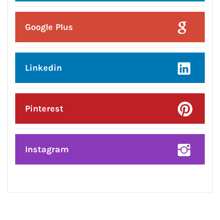
Posted On:
7 Aug 2026
ਜਲੰਧਰ ਜ਼ਿਲ੍ਹੇ ’ਚ ਘਰ-ਘਰ ਗਣਨਾ ਪੜ੍ਹਾਅ
ਤਹਿਤ ਸੌ ਫੀਸਦੀ ਕਾਰਜ ਸਫ਼ਲਤਾਪੂਰਵਕ
ਮੁਕੰਮਲ
CONNECT WITH US: