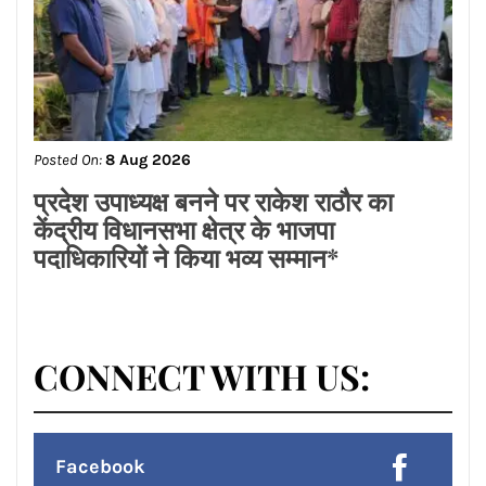
Posted On:
8 Aug 2026
ਡਾ.ਐਸ.ਪੀ.ਸਿੰਘ ਓਬਰਾਏ ਦੇ ਯਤਨਾਂ ਸਦਕਾ
ਅਸ਼ੋਕ ਕੁਮਾਰ ਦਾ ਮ੍ਰਿਤਕ ਸਰੀਰ ਗਰੀਸ ਤੋਂ
ਭਾਰਤ ਪਹੁੰਚਿਆ
Posted On:
8 Aug 2026