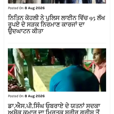
समस्याओं का समाधान करवाने के लिए हर स्तर
पर करूंगा प्रयास — अमित तनेजा
Posted On:
8 Aug 2026
ਗੁਰਸਿਮਰਨ ਮੰਡ ਤੇ ਸਿੱਖਾਂ ਦੀਆਂ ਭਾਵਨਾਵਾਂ
ਭੜਕਾਉਣ ਦਾ ਪਰਚਾ ਦਰਜ਼ ਕਰਕੇ ਗ੍ਰਿਫਤਾਰ
ਕੀਤਾ ਜਾਵੇ।