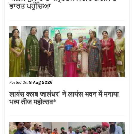
Posted On:
8 Aug 2026
ਨਿਤਿਨ ਕੋਹਲੀ ਨੇ ਪੁਲਿਸ ਲਾਈਨ ਵਿੱਚ 95 ਲੱਖ
ਰੁਪਏ ਦੇ ਸੜਕ ਨਿਰਮਾਣ ਕਾਰਜਾਂ ਦਾ
ਉਦਘਾਟਨ ਕੀਤਾ