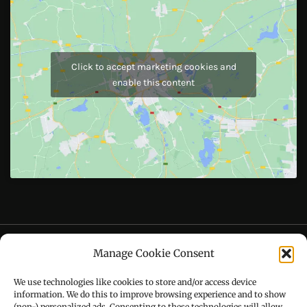
JOIN US
Like Us On
Follow Us On
CONTACT US
Manage Cookie Consent
Call : +91-94172-62777
We use technologies like cookies to store and/or access device
Email : udaydarpannews@gmail.com
information. We do this to improve browsing experience and to show
(non-) personalized ads. Consenting to these technologies will allow