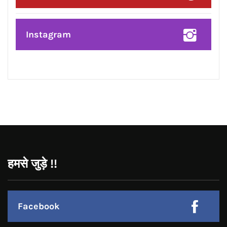
ਸਪੀਕਰ ਇਹ ਯਕੀਨੀ ਬਣਾਉਣ ਕਿ ਇਕਪੱਖੀ
ਰਾਜਨੀਤੀ ਤੱਥਾਂ ਅਤੇ ਨਿਰਪੱਖਤਾ ‘ਤੇ ਹਾਵੀ ਨਾ
ਹੋਵੇ: ਅਸ਼ਵਨੀ ਸ਼ਰਮਾ*
CONNECT WITH US:
Facebook
Twitter
Google Plus