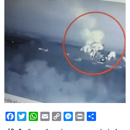
Facebook
Twitter
WhatsApp
Email
Copy
Messenger
Print
Share
Link