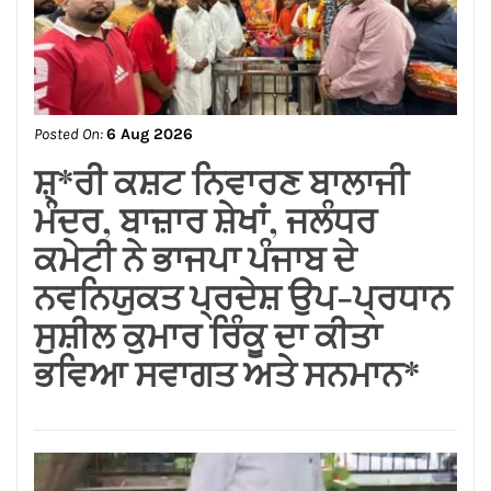
Posted On:
6 Aug 2026
ਬਿਜਲੀ ਬਿੱਲ ਮੁਆਫ਼ ਕਰਕੇ ਪੰਜਾਬ
ਸਰਕਾਰ ਨੇ ਗਊਸ਼ਲਾਵਾਂ ਨੂੰ ਵੱਡੀ
ਰਾਹਤ ਦਿੱਤੀ : ਕੀਮਤੀ ਭਗਤ