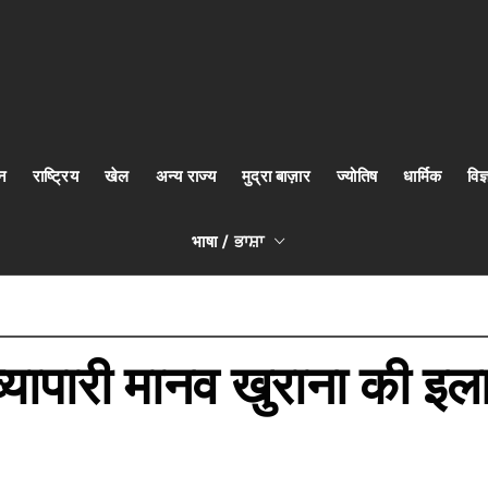
न
राष्ट्रिय
खेल
अन्य राज्य
मुद्रा बाज़ार
ज्योतिष
धार्मिक
वि
भाषा / ਭਾਸ਼ਾ
्यापारी मानव खुराना की इल