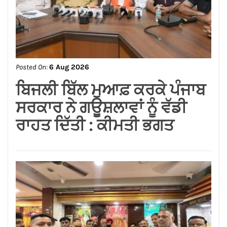
Posted On:
6 Aug 2026
ਸਪੀਕਰ ਇਹ ਯਕੀਨੀ ਬਣਾਉਣ ਕਿ
ਇਕਪੱਖੀ ਰਾਜਨੀਤੀ ਤੱਥਾਂ ਅਤੇ
ਨਿਰਪੱਖਤਾ ‘ਤੇ ਹਾਵੀ ਨਾ ਹੋਵੇ:
ਅਸ਼ਵਨੀ ਸ਼ਰਮਾ*