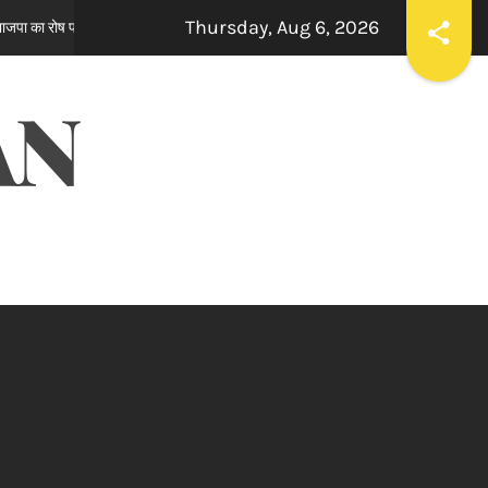
Thursday, Aug 6, 2026
ਸਪੀਕਰ ਇਹ ਯਕੀਨੀ ਬਣਾਉਣ ਕਿ ਇਕਪੱਖੀ ਰਾਜਨੀਤੀ ਤੱਥਾਂ ਅਤੇ ਨਿਰ
2 hours ago
AN