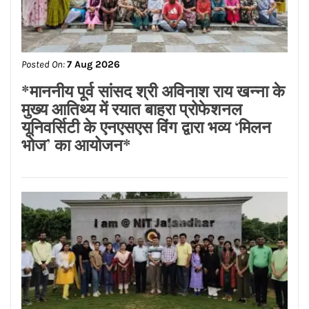
ਵਿਧਾਨ ਸਭਾ ਕਮੇਟੀ ਦੀ ਰਿਪੋਰਟ ਨੇ ਖੋਲ੍ਹੀ
‘ਯੁੱਧ ਨਸ਼ੇ ਵਿਰੁੱਧ’ ਮੁਹਿੰਮ ਦੀ ਪੋਲ: ਢਿੱਲੋਂ*
Posted On:
7 Aug 2026
*माननीय पूर्व सांसद श्री अविनाश राय खन्ना के
मुख्य आतिथ्य में रयात बाहरा प्रोफेशनल
यूनिवर्सिटी के एनएसएस विंग द्वारा भव्य ‘मिलन
भोज’ का आयोजन*