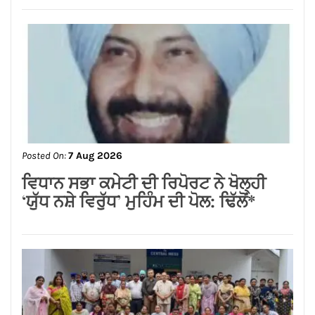
Posted On:
7 Aug 2026
ਜਲੰਧਰ ਜ਼ਿਲ੍ਹੇ ’ਚ ਘਰ-ਘਰ ਗਣਨਾ ਪੜ੍ਹਾਅ
ਤਹਿਤ ਸੌ ਫੀਸਦੀ ਕਾਰਜ ਸਫ਼ਲਤਾਪੂਰਵਕ
ਮੁਕੰਮਲ
Posted On:
7 Aug 2026