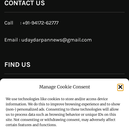
Like Us On
Follow Us On
CONTACT US
Manage Cookie Consent
Call : +91-94172-62777
We use technologies like cookies to store and/or access device
Email : udaydarpannews@gmail.com
information. We do this to improve browsing experience and to show
(non-) personalized ads. Consenting to these technologies will allow
us to process data such as browsing behavior or unique IDs on this
site. Not consenting or withdrawing consent, may adversely affect
certain features and functions.