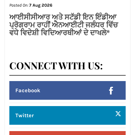
Posted On:
7 Aug 2026
ਆਈਸੀਸੀਆਰ ਅਤੇ ਸਟੱਡੀ ਇਨ ਇੰਡੀਆ
ਪ੍ਰੋਗਰਾਮ ਰਾਹੀਂ ਐਨਆਈਟੀ ਜਲੰਧਰ ਵਿੱਚ
ਵਧੇ ਵਿਦੇਸ਼ੀ ਵਿਦਿਆਰਥੀਆਂ ਦੇ ਦਾਖਲੇ*
CONNECT WITH US: