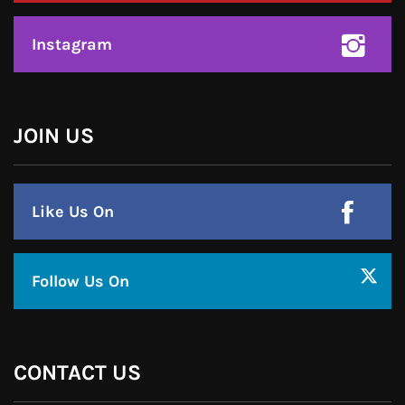
Like Us On
Follow Us On
CONTACT US
Call : +91-94172-62777
Email : udaydarpannews@gmail.com
FIND US