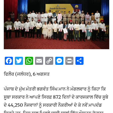
Facebook
Twitter
WhatsApp
Email
Copy
Messenger
Print
Share
Link
ਫਿਲੌਰ (ਜਲੰਧਰ), 6 ਅਗਸਤ
ਪੰਜਾਬ ਦੇ ਮੁੱਖ ਮੰਤਰੀ ਭਗਵੰਤ ਸਿੰਘ ਮਾਨ ਨੇ ਮੰਗਲਵਾਰ ਨੂੰ ਕਿਹਾ ਕਿ
ਸੂਬਾ ਸਰਕਾਰ ਨੇ ਆਪਣੇ ਸਿਰਫ਼ 872 ਦਿਨਾਂ ਦੇ ਕਾਰਜਕਾਲ ਵਿੱਚ ਸੂਬੇ
ਦੇ 44,250 ਨੌਜਵਾਨਾਂ ਨੂੰ ਸਰਕਾਰੀ ਨੌਕਰੀਆਂ ਦੇ ਕੇ ਨਵੇਂ ਮਾਪਦੰਡ