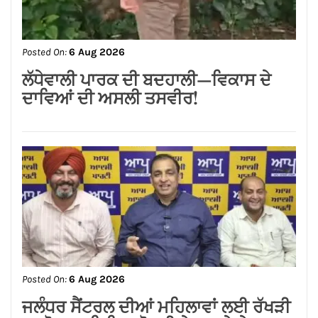
Posted On:
6 Aug 2026
ਜਲੰਧਰ ਸੈਂਟਰਲ ਦੀਆਂ ਮਹਿਲਾਵਾਂ ਲਈ ਰੱਖੜੀ
ਦਾ ਤੋਹਫ਼ਾ: ਨਿਤਿਨ ਕੋਹਲੀ ਨੇ ਅਗਲੇ ਛੇ
ਮਹੀਨਿਆਂ ਵਿੱਚ ₹59 ਕਰੋੜ ਦੇ ਵਿਕਾਸ ਕਾਰਜਾਂ
ਦਾ ਕੀਤਾ ਐਲਾਨ
CONNECT WITH US: