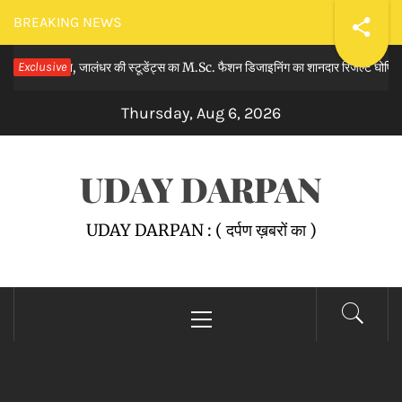
Skip
BREAKING NEWS
to
मेन, जालंधर की स्टूडेंट्स का M.Sc. फैशन डिजाइनिंग का शानदार रिजल्ट घोषित किया।
Exclusive
content
Thursday, Aug 6, 2026
UDAY DARPAN
UDAY DARPAN : ( दर्पण ख़बरों का )
Primary
Menu