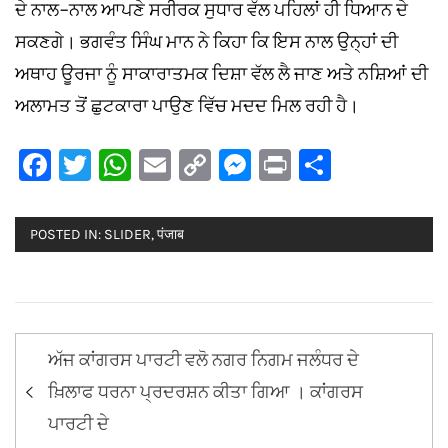
ਦੇ ਨਾਲ-ਨਾਲ ਆਪਣੇ ਸਰੀਰਕ ਸੁਧਾਰ ਵੱਲ ਪਹਿਲਾਂ ਹੀ ਧਿਆਨ ਦੇ
ਸਕਣਗੇ। ਭਗਵੰਤ ਸਿੰਘ ਮਾਨ ਨੇ ਕਿਹਾ ਕਿ ਇਸ ਨਾਲ ਉਨ੍ਹਾਂ ਦੀ
ਅਥਾਹ ਊਰਜਾ ਨੂੰ ਸਾਕਾਰਾਤਮਕ ਦਿਸ਼ਾ ਵੱਲ ਲੈ ਜਾਣ ਅਤੇ ਨਸ਼ਿਆਂ ਦੀ
ਅਲਾਮਤ ਤੋਂ ਛੁਟਕਾਰਾ ਪਾਉਣ ਵਿੱਚ ਮਦਦ ਮਿਲ ਰਹੀ ਹੈ।
Facebook
Twitter
WhatsApp
Email
Copy
Messenger
Print
Share
Link
POSTED IN:
SLIDER
,
पंजाब
Post
ਅੱਜ ਕਾਂਗਰਸ ਪਾਰਟੀ ਵਲੋ ਨਗਰ ਨਿਗਮ ਜਲੰਧਰ ਦੇ
navigation
ਖ਼ਿਲਾਫ ਧਰਨਾ ਪ੍ਰਦਰਸ਼ਨ ਕੀਤਾ ਗਿਆ । ਕਾਂਗਰਸ
ਪਾਰਟੀ ਦੇ