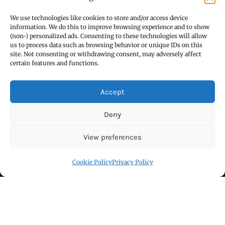
Theme: Royal News by
ThemeinWP
We use technologies like cookies to store and/or access device
information. We do this to improve browsing experience and to show
हिन्दी / ਹਿੰਦੀ
(non-) personalized ads. Consenting to these technologies will allow
us to process data such as browsing behavior or unique IDs on this
पंजाबी / ਪੰਜਾਬੀ
site. Not consenting or withdrawing consent, may adversely affect
certain features and functions.
Privacy Policy
हमारे बारे
Accept
सम्पर्क
Deny
Blog
View preferences
Cookie Policy (EU)
Cookie Policy
Privacy Policy