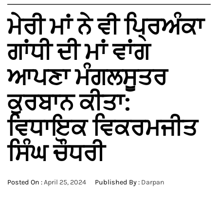
ਮੇਰੀ ਮਾਂ ਨੇ ਵੀ ਪ੍ਰਿਅੰਕਾ
ਗਾਂਧੀ ਦੀ ਮਾਂ ਵਾਂਗ
ਆਪਣਾ ਮੰਗਲਸੂਤਰ
ਕੁਰਬਾਨ ਕੀਤਾ:
ਵਿਧਾਇਕ ਵਿਕਰਮਜੀਤ
ਸਿੰਘ ਚੌਧਰੀ
Posted On :
April 25, 2024
Published By :
Darpan