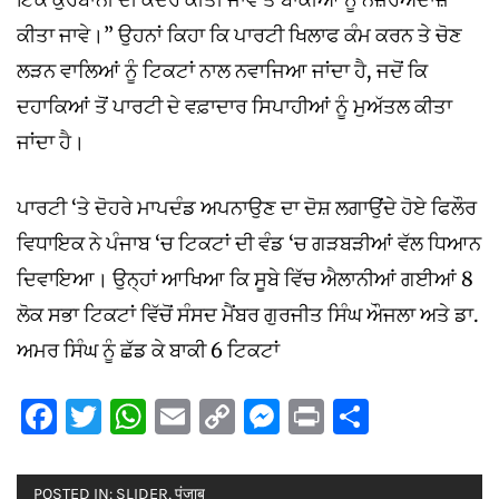
ਕੀਤਾ ਜਾਵੇ।” ਉਹਨਾਂ ਕਿਹਾ ਕਿ ਪਾਰਟੀ ਖਿਲਾਫ ਕੰਮ ਕਰਨ ਤੇ ਚੋਣ
ਲੜਨ ਵਾਲਿਆਂ ਨੂੰ ਟਿਕਟਾਂ ਨਾਲ ਨਵਾਜਿਆ ਜਾਂਦਾ ਹੈ, ਜਦੋਂ ਕਿ
ਦਹਾਕਿਆਂ ਤੋਂ ਪਾਰਟੀ ਦੇ ਵਫ਼ਾਦਾਰ ਸਿਪਾਹੀਆਂ ਨੂੰ ਮੁਅੱਤਲ ਕੀਤਾ
ਜਾਂਦਾ ਹੈ।
ਪਾਰਟੀ ‘ਤੇ ਦੋਹਰੇ ਮਾਪਦੰਡ ਅਪਨਾਉਣ ਦਾ ਦੋਸ਼ ਲਗਾਉਂਦੇ ਹੋਏ ਫਿਲੌਰ
ਵਿਧਾਇਕ ਨੇ ਪੰਜਾਬ ‘ਚ ਟਿਕਟਾਂ ਦੀ ਵੰਡ ‘ਚ ਗੜਬੜੀਆਂ ਵੱਲ ਧਿਆਨ
ਦਿਵਾਇਆ। ਉਨ੍ਹਾਂ ਆਖਿਆ ਕਿ ਸੂਬੇ ਵਿੱਚ ਐਲਾਨੀਆਂ ਗਈਆਂ 8
ਲੋਕ ਸਭਾ ਟਿਕਟਾਂ ਵਿੱਚੋਂ ਸੰਸਦ ਮੈਂਬਰ ਗੁਰਜੀਤ ਸਿੰਘ ਔਜਲਾ ਅਤੇ ਡਾ.
ਅਮਰ ਸਿੰਘ ਨੂੰ ਛੱਡ ਕੇ ਬਾਕੀ 6 ਟਿਕਟਾਂ
Facebook
Twitter
WhatsApp
Email
Copy
Messenger
Print
Share
Link
POSTED IN:
SLIDER
,
पंजाब