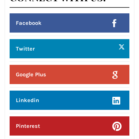
ਦਾ ਤੋਹਫ਼ਾ: ਨਿਤਿਨ ਕੋਹਲੀ ਨੇ ਅਗਲੇ ਛੇ
ਮਹੀਨਿਆਂ ਵਿੱਚ ₹59 ਕਰੋੜ ਦੇ ਵਿਕਾਸ ਕਾਰਜਾਂ
ਦਾ ਕੀਤਾ ਐਲਾਨ
CONNECT WITH US:
Facebook
Twitter
Google Plus