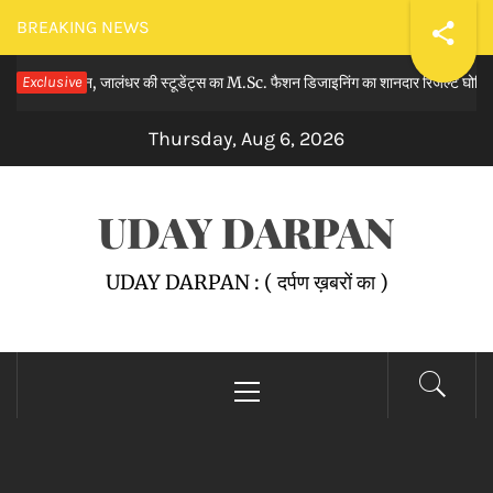
Skip
BREAKING NEWS
to
िमेन, जालंधर की स्टूडेंट्स का M.Sc. फैशन डिजाइनिंग का शानदार रिजल्ट घोषित किया।
Exclusive
content
Thursday, Aug 6, 2026
UDAY DARPAN
UDAY DARPAN : ( दर्पण ख़बरों का )
Primary
Menu