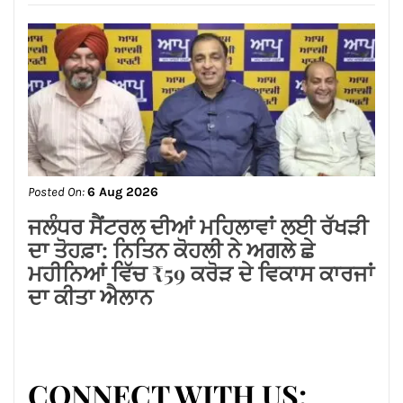
Posted On:
6 Aug 2026
ਲੱਧੇਵਾਲੀ ਪਾਰਕ ਦੀ ਬਦਹਾਲੀ—ਵਿਕਾਸ ਦੇ
ਦਾਵਿਆਂ ਦੀ ਅਸਲੀ ਤਸਵੀਰ!
Posted On:
6 Aug 2026
ਜਲੰਧਰ ਸੈਂਟਰਲ ਦੀਆਂ ਮਹਿਲਾਵਾਂ ਲਈ ਰੱਖੜੀ