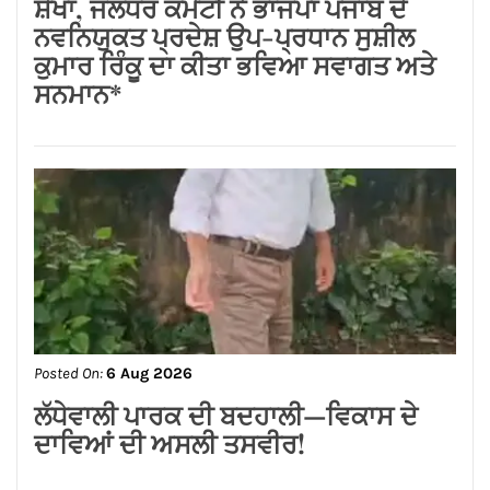
Posted On:
6 Aug 2026
ਸ਼੍*ਰੀ ਕਸ਼ਟ ਨਿਵਾਰਣ ਬਾਲਾਜੀ ਮੰਦਰ, ਬਾਜ਼ਾਰ
ਸ਼ੇਖਾਂ, ਜਲੰਧਰ ਕਮੇਟੀ ਨੇ ਭਾਜਪਾ ਪੰਜਾਬ ਦੇ
ਨਵਨਿਯੁਕਤ ਪ੍ਰਦੇਸ਼ ਉਪ-ਪ੍ਰਧਾਨ ਸੁਸ਼ੀਲ
ਕੁਮਾਰ ਰਿੰਕੂ ਦਾ ਕੀਤਾ ਭਵਿਆ ਸਵਾਗਤ ਅਤੇ
ਸਨਮਾਨ*