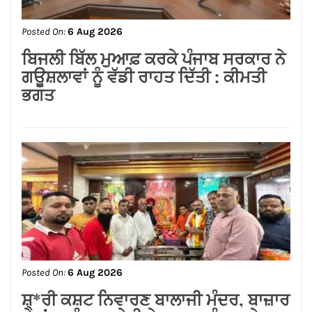
Posted On:
6 Aug 2026
ਬਿਜਲੀ ਬਿੱਲ ਮੁਆਫ਼ ਕਰਕੇ ਪੰਜਾਬ ਸਰਕਾਰ ਨੇ
ਗਊਸ਼ਲਾਵਾਂ ਨੂੰ ਵੱਡੀ ਰਾਹਤ ਦਿੱਤੀ : ਕੀਮਤੀ
ਭਗਤ