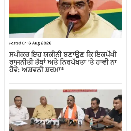
Posted On:
6 Aug 2026
लम्बा पिंड चौक से जंडू सिंघा रोड के बदहाल
हालातों को लेकर भाजपा का रोष प्रदर्शन
Posted On:
6 Aug 2026
ਸਪੀਕਰ ਇਹ ਯਕੀਨੀ ਬਣਾਉਣ ਕਿ ਇਕਪੱਖੀ
ਰਾਜਨੀਤੀ ਤੱਥਾਂ ਅਤੇ ਨਿਰਪੱਖਤਾ ‘ਤੇ ਹਾਵੀ ਨਾ
ਹੋਵੇ: ਅਸ਼ਵਨੀ ਸ਼ਰਮਾ*