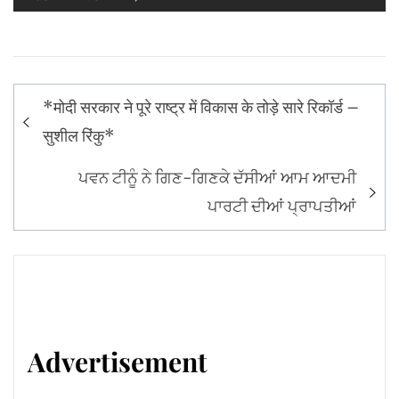
Post
*मोदी सरकार ने पूरे राष्ट्र में विकास के तोड़े सारे रिकॉर्ड –
navigation
सुशील रिंकु*
ਪਵਨ ਟੀਨੂੰ ਨੇ ਗਿਣ-ਗਿਣਕੇ ਦੱਸੀਆਂ ਆਮ ਆਦਮੀ
ਪਾਰਟੀ ਦੀਆਂ ਪ੍ਰਾਪਤੀਆਂ
Advertisement