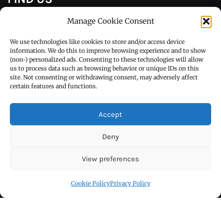
Manage Cookie Consent
Call : +91-94172-62777
We use technologies like cookies to store and/or access device
Email : udaydarpannews@gmail.com
information. We do this to improve browsing experience and to show
(non-) personalized ads. Consenting to these technologies will allow
us to process data such as browsing behavior or unique IDs on this
site. Not consenting or withdrawing consent, may adversely affect
certain features and functions.
FIND US
Accept
Deny
View preferences
Cookie Policy
Privacy Policy
Click to accept marketing cookies and
enable this content