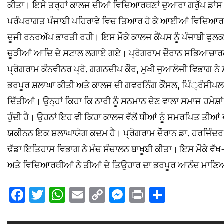
ਕੀਤਾ। ਇਸੇ ਤਰ੍ਹਾਂ ਕਾਲਜ ਦੀਆਂ ਵਿਦਿਆਰਥਣਾਂ ਦੁਆਰਾ ਗਰੁੱਪ ਡਾਂਸ 
ਪਰੰਪਰਾਗਤ ਪੰਜਾਬੀ ਪਹਿਰਾਵੇ ਵਿਚ ਤਿਆਰ ਹੋ ਕੇ ਆਈਆਂ ਵਿਦਿਆਰਥਣ
ਦੂਜੀ ਰਨਰਅੱਪ ਭਾਰਤੀ ਰਹੀ। ਇਸ ਮੌਕੇ ਕਾਲਜ ਕੈਂਪਸ ਨੂੰ ਪੰਜਾਬੀ ਫੁਲ
ਚੂੜੀਆਂ ਆਦਿ ਦੇ ਸਟਾਲ ਲਗਾਏ ਗਏ। ਪ੍ਰੋਗਰਾਮ ਦੌਰਾਨ ਸਭਿਆਚਾਰਕ ਰ
ਪ੍ਰੋਗਰਾਮ ਕੰਨਵੀਨਰ ਪ੍ਰੋ. ਗਗਨਦੀਪ ਕੌਰ, ਮੁਖੀ ਜੁਆਲੋਜੀ ਵਿਭਾਗ ਨ
ਭਰਪੂਰ ਸ਼ਲਾਘਾ ਕੀਤੀ ਅਤੇ ਕਾਲਜ ਦੀ ਗਵਰਨਿੰਗ ਕੌਂਸਲ, ਪਿੰ੍ਰੰਸੀਪਲ
ਦਿੱਤੀਆਂ। ਉਨ੍ਹਾਂ ਕਿਹਾ ਕਿ ਨਾਰੀ ਨੂੰ ਸਨਮਾਨ ਦੇਣ ਵਾਲਾ ਸਮਾਜ ਹਮੇ
ਹੁੰਦੀ ਹੈ। ਉਹਨਾਂ ਇਹ ਵੀ ਕਿਹਾ ਕਾਲਜ ਵੱਲੋਂ ਧੀਆਂ ਨੂੰ ਸਮਰਪਿਤ ਤੀ
ਯਕੀਨਨ ਇਕ ਸ਼ਲਾਘਾਯੋਗ ਕਦਮ ਹੈ। ਪ੍ਰੋਗਰਾਮ ਦੌਰਾਨ ਡਾ. ਹਰਜਿੰਦਰ ਸਿੰਘ 
ਢੱਡਾ ਇਤਿਹਾਸ ਵਿਭਾਗ ਨੇ ਮੰਚ ਸੰਚਾਲਨ ਬਾਖੂਬੀ ਕੀਤਾ। ਇਸ ਮੌਕੇ ਵੱਖ-
ਅਤੇ ਵਿਦਿਆਰਥੀਆਂ ਨੇ ਤੀਆਂ ਦੇ ਤਿਉਹਾਰ ਦਾ ਭਰਪੂਰ ਆਨੰਦ ਮਾਣ
Facebook
Twitter
WhatsApp
Email
Copy
Messenger
Print
Share
Link