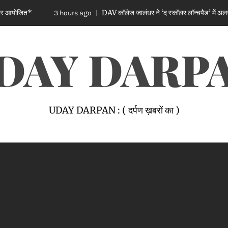
DAV कॉलेज जालंधर ने ‘द स्कॉलर लॉन्चपैड’ में अलग-अलग स्कूलों के टॉप 
3 hours ago
DAY DARP
UDAY DARPAN : ( दर्पण ख़बरों का )