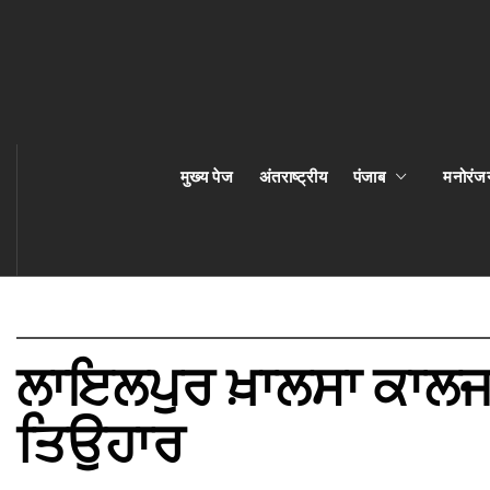
मुख्य पेज
अंतराष्ट्रीय
पंजाब
मनोरंज
ਲਾਇਲਪੁਰ ਖ਼ਾਲਸਾ ਕਾਲਜ
ਤਿਉਹਾਰ