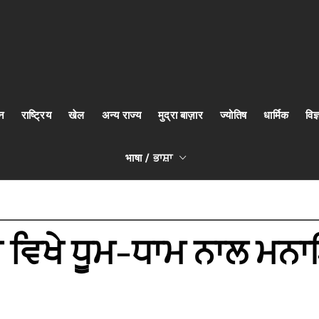
न
राष्ट्रिय
खेल
अन्य राज्य
मुद्रा बाज़ार
ज्योतिष
धार्मिक
वि
भाषा / ਭਾਸ਼ਾ
 ਵਿਖੇ ਧੂਮ-ਧਾਮ ਨਾਲ ਮ