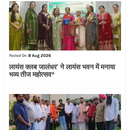
Posted On:
8 Aug 2026
ਨਿਤਿਨ ਕੋਹਲੀ ਨੇ ਪੁਲਿਸ ਲਾਈਨ ਵਿੱਚ 95 ਲੱਖ
ਰੁਪਏ ਦੇ ਸੜਕ ਨਿਰਮਾਣ ਕਾਰਜਾਂ ਦਾ
ਉਦਘਾਟਨ ਕੀਤਾ