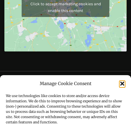
Like Us On
Follow Us On
CONTACT US
Manage Cookie Consent
Call : +91-94172-62777
We use technologies like cookies to store and/or access device
Email : udaydarpannews@gmail.com
information. We do this to improve browsing experience and to show
(non-) personalized ads. Consenting to these technologies will allow
us to process data such as browsing behavior or unique IDs on this
site. Not consenting or withdrawing consent, may adversely affect
certain features and functions.
FIND US