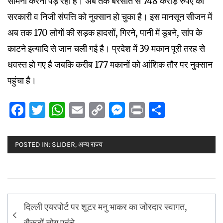
सामना करना पड़ रहा है। अब तक बरसात से 748 करोड़ रुपए की
सरकारी व निजी संपत्ति को नुक्सान हो चुका है। इस मानसून सीजन में
अब तक 170 लोगों की सड़क हादसों, गिरने, पानी में डूबने, सांप के
काटने इत्यादि से जान चली गई है। प्रदेश में 39 मकान पूरी तरह से
धवस्त हो गए है जबकि करीब 177 मकानों को आंशिक तौर पर नुक्सान
पहुंचा है।
Facebook
Twitter
WhatsApp
Email
Copy
Messenger
Print
Share
Link
POSTED IN:
SLIDER
,
अन्य राज्य
Post
दिल्ली एयरपोर्ट पर शूटर मनु भाकर का जोरदार स्वागत,
navigation
सैकड़ों लोग पहुंचे