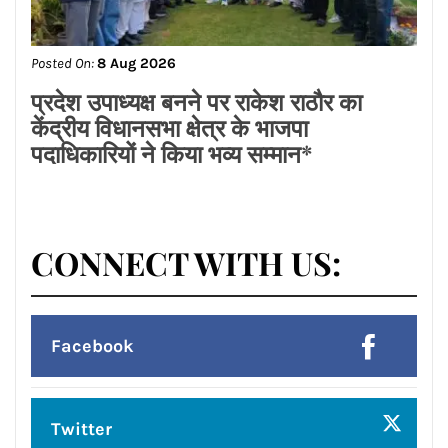
Posted On:
8 Aug 2026
ਡਾ.ਐਸ.ਪੀ.ਸਿੰਘ ਓਬਰਾਏ ਦੇ ਯਤਨਾਂ ਸਦਕਾ
ਅਸ਼ੋਕ ਕੁਮਾਰ ਦਾ ਮ੍ਰਿਤਕ ਸਰੀਰ ਗਰੀਸ ਤੋਂ
ਭਾਰਤ ਪਹੁੰਚਿਆ
Posted On:
8 Aug 2026
लायंस क्लब जालंधर’ ने लायंस भवन में मनाया
भव्य तीज महोत्सव*