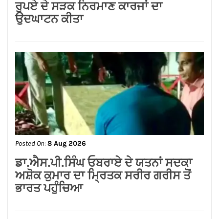
Posted On:
8 Aug 2026
ਗੁਰਸਿਮਰਨ ਮੰਡ ਤੇ ਸਿੱਖਾਂ ਦੀਆਂ ਭਾਵਨਾਵਾਂ
ਭੜਕਾਉਣ ਦਾ ਪਰਚਾ ਦਰਜ਼ ਕਰਕੇ ਗ੍ਰਿਫਤਾਰ
ਕੀਤਾ ਜਾਵੇ।