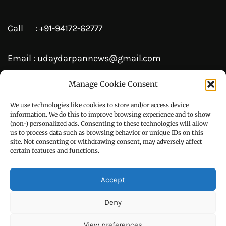
Follow Us On
CONTACT US
Manage Cookie Consent
Call : +91-94172-62777
We use technologies like cookies to store and/or access device
Email : udaydarpannews@gmail.com
information. We do this to improve browsing experience and to show
(non-) personalized ads. Consenting to these technologies will allow
us to process data such as browsing behavior or unique IDs on this
site. Not consenting or withdrawing consent, may adversely affect
certain features and functions.
FIND US
Accept
Deny
View preferences