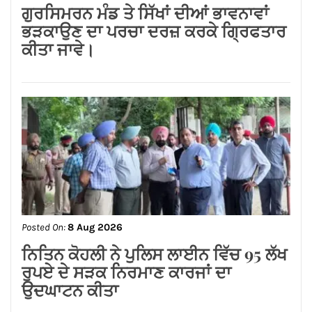
Posted On:
8 Aug 2026
ਗੁਰਸਿਮਰਨ ਮੰਡ ਤੇ ਸਿੱਖਾਂ ਦੀਆਂ ਭਾਵਨਾਵਾਂ
ਭੜਕਾਉਣ ਦਾ ਪਰਚਾ ਦਰਜ਼ ਕਰਕੇ ਗ੍ਰਿਫਤਾਰ
ਕੀਤਾ ਜਾਵੇ।
Posted On:
8 Aug 2026