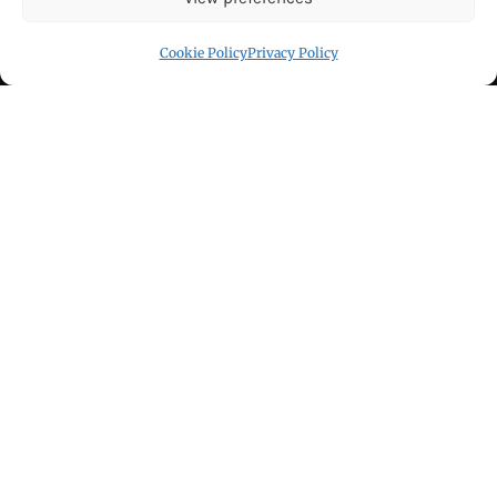
Cookie Policy
Privacy Policy
Click to accept marketing cookies and
enable this content
Copyright © All right reserved Powered by TechyBuddies
Theme: Royal News by
ThemeinWP
हिन्दी / ਹਿੰਦੀ
पंजाबी / ਪੰਜਾਬੀ