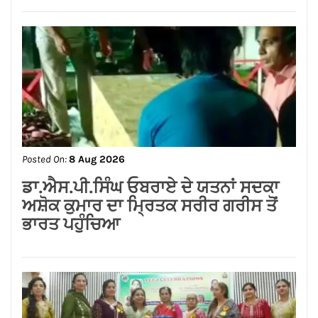
ਨਿਤਿਨ ਕੋਹਲੀ ਨੇ ਪੁਲਿਸ ਲਾਈਨ ਵਿੱਚ 95 ਲੱਖ
ਰੁਪਏ ਦੇ ਸੜਕ ਨਿਰਮਾਣ ਕਾਰਜਾਂ ਦਾ
ਉਦਘਾਟਨ ਕੀਤਾ
Posted On:
8 Aug 2026
ਡਾ.ਐਸ.ਪੀ.ਸਿੰਘ ਓਬਰਾਏ ਦੇ ਯਤਨਾਂ ਸਦਕਾ
ਅਸ਼ੋਕ ਕੁਮਾਰ ਦਾ ਮ੍ਰਿਤਕ ਸਰੀਰ ਗਰੀਸ ਤੋਂ
ਭਾਰਤ ਪਹੁੰਚਿਆ