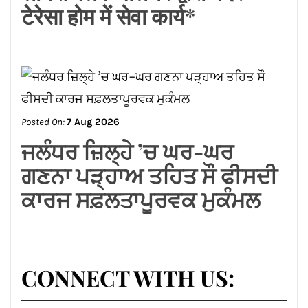
Posted On:
7 Aug 2026
ਜਲੰਧਰ ਜ਼ਿਲ੍ਹੇ ’ਚ ਘਰ-ਘਰ
ਗਣਨਾ ਪੜ੍ਹਾਅ ਤਹਿਤ ਸੌ ਫੀਸਦੀ
ਕਾਰਜ ਸਫ਼ਲਤਾਪੂਰਵਕ ਮੁਕੰਮਲ
CONNECT WITH US:
Facebook
Twitter