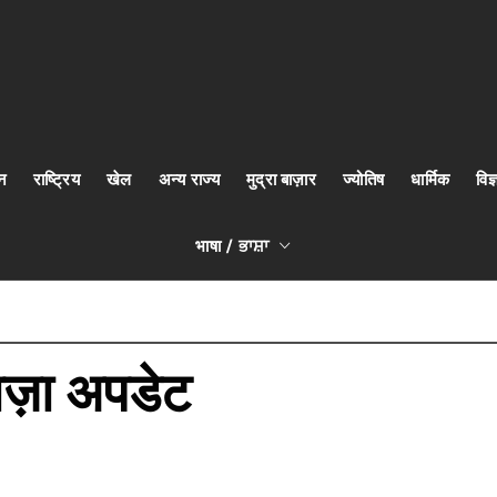
न
राष्ट्रिय
खेल
अन्य राज्य
मुद्रा बाज़ार
ज्योतिष
धार्मिक
वि
भाषा / ਭਾਸ਼ਾ
ाज़ा अपडेट