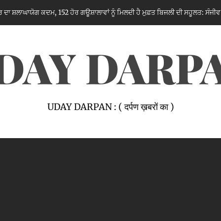
ਮ, 152 ਹੋਰ ਗਊਸ਼ਾਲਾਵਾਂ ਨੂੰ ਮਿਲਦੀ ਹੈ ਮੁਫ਼ਤ ਬਿਜਲੀ ਦੀ ਸਹੂਲਤ: ਸੰਜੀਵ ਭਗਤ
7 
DAY DARP
UDAY DARPAN : ( दर्पण ख़बरों का )