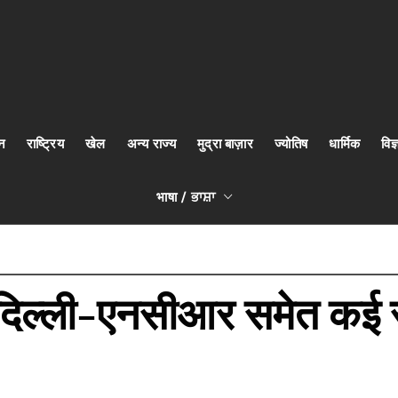
न
राष्ट्रिय
खेल
अन्य राज्य
मुद्रा बाज़ार
ज्योतिष
धार्मिक
वि
भाषा / ਭਾਸ਼ਾ
दिल्ली-एनसीआर समेत कई राज