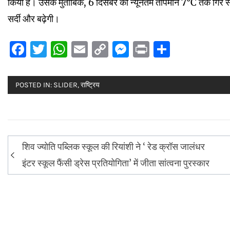
किया है। उसके मुताबिक, 6 दिसंबर को न्यूनतम तापमान 7°C तक गिर 
सर्दी और बढ़ेगी।
Facebook
Twitter
WhatsApp
Email
Copy
Messenger
Print
Share
Link
POSTED IN:
SLIDER
,
राष्ट्रिय
Post
शिव ज्योति पब्लिक स्कूल की रियांशी ने ‘ रेड क्रॉस जालंधर
navigation
इंटर स्कूल फैंसी ड्रेस प्रतियोगिता’ में जीता सांत्वना पुरस्कार