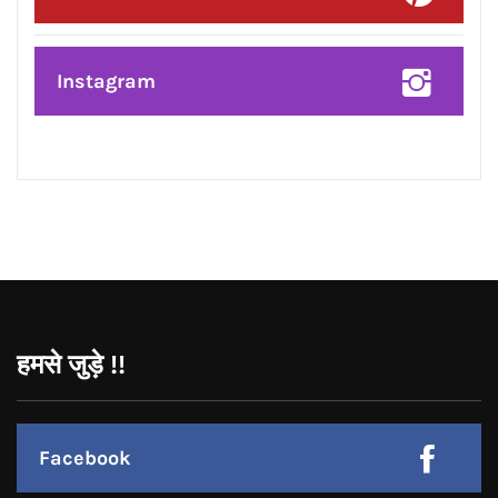
Posted On:
7 Aug 2026
भावना कांत ने रचा इतिहास, बनीं IAF की पहली
महिला Fighter Combat Leader
CONNECT WITH US:
Facebook
Twitter
Google Plus