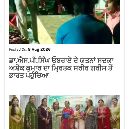
ਗੁਰਸਿਮਰਨ ਮੰਡ ਤੇ ਸਿੱਖਾਂ ਦੀਆਂ ਭਾਵਨਾਵਾਂ
ਭੜਕਾਉਣ ਦਾ ਪਰਚਾ ਦਰਜ਼ ਕਰਕੇ ਗ੍ਰਿਫਤਾਰ
ਕੀਤਾ ਜਾਵੇ।
Posted On:
8 Aug 2026
ਨਿਤਿਨ ਕੋਹਲੀ ਨੇ ਪੁਲਿਸ ਲਾਈਨ ਵਿੱਚ 95 ਲੱਖ
ਰੁਪਏ ਦੇ ਸੜਕ ਨਿਰਮਾਣ ਕਾਰਜਾਂ ਦਾ
ਉਦਘਾਟਨ ਕੀਤਾ