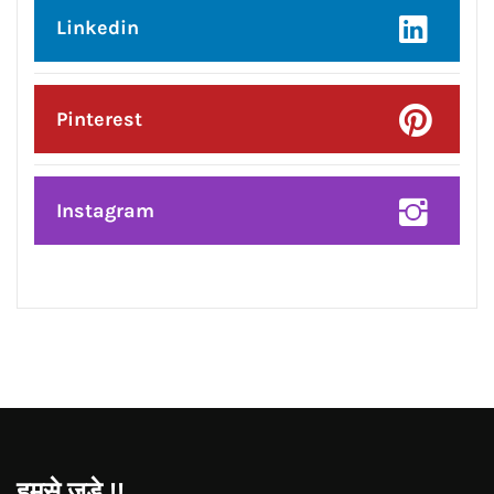
Posted On:
8 Aug 2026
प्रदेश उपाध्यक्ष बनने पर राकेश राठौर का
केंद्रीय विधानसभा क्षेत्र के भाजपा
पदाधिकारियों ने किया भव्य सम्मान*
CONNECT WITH US:
Facebook
Twitter