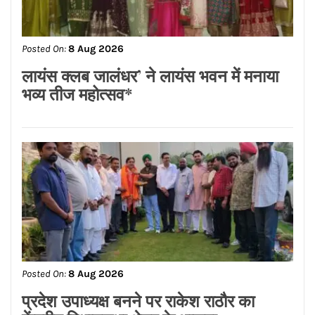
Posted On:
8 Aug 2026
ਡਾ.ਐਸ.ਪੀ.ਸਿੰਘ ਓਬਰਾਏ ਦੇ ਯਤਨਾਂ ਸਦਕਾ
ਅਸ਼ੋਕ ਕੁਮਾਰ ਦਾ ਮ੍ਰਿਤਕ ਸਰੀਰ ਗਰੀਸ ਤੋਂ
ਭਾਰਤ ਪਹੁੰਚਿਆ