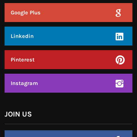
Call : +91-94172-62777
Email : udaydarpannews@gmail.com
FIND US
Click to accept marketing cookies and
enable this content