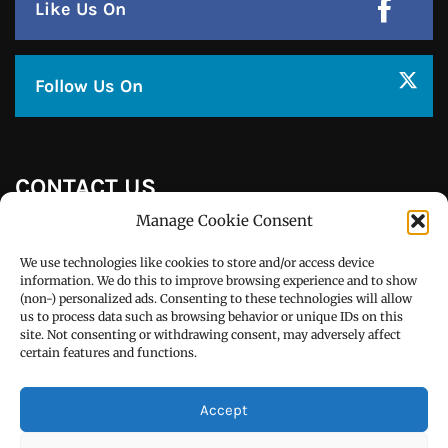
Copyright © All right reserved Powered by TechyBuddies
Manage Cookie Consent
Theme: Royal News by
ThemeinWP
We use technologies like cookies to store and/or access device
information. We do this to improve browsing experience and to show
हिन्दी / ਹਿੰਦੀ
(non-) personalized ads. Consenting to these technologies will allow
us to process data such as browsing behavior or unique IDs on this
पंजाबी / ਪੰਜਾਬੀ
site. Not consenting or withdrawing consent, may adversely affect
certain features and functions.
Privacy Policy
हमारे बारे
Accept
सम्पर्क