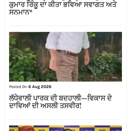
ਜਲੰਧਰ ਸੈਂਟਰਲ ਦੀਆਂ ਮਹਿਲਾਵਾਂ ਲਈ ਰੱਖੜੀ
ਦਾ ਤੋਹਫ਼ਾ: ਨਿਤਿਨ ਕੋਹਲੀ ਨੇ ਅਗਲੇ ਛੇ
ਮਹੀਨਿਆਂ ਵਿੱਚ ₹59 ਕਰੋੜ ਦੇ ਵਿਕਾਸ ਕਾਰਜਾਂ
ਦਾ ਕੀਤਾ ਐਲਾਨ
CONNECT WITH US:
Facebook
Twitter
Google Plus