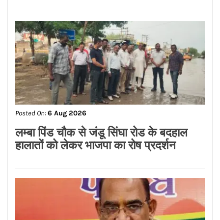
Posted On:
6 Aug 2026
ਬਿਜਲੀ ਬਿੱਲ ਮੁਆਫ਼ ਕਰਕੇ ਪੰਜਾਬ ਸਰਕਾਰ ਨੇ
ਗਊਸ਼ਲਾਵਾਂ ਨੂੰ ਵੱਡੀ ਰਾਹਤ ਦਿੱਤੀ : ਕੀਮਤੀ
ਭਗਤ