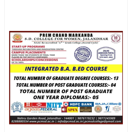
Posted On:
6 Aug 2026
लम्बा पिंड चौक से जंडू सिंघा रोड के बदहाल
हालातों को लेकर भाजपा का रोष प्रदर्शन
Posted On:
6 Aug 2026
ਸਪੀਕਰ ਇਹ ਯਕੀਨੀ ਬਣਾਉਣ ਕਿ ਇਕਪੱਖੀ
ਰਾਜਨੀਤੀ ਤੱਥਾਂ ਅਤੇ ਨਿਰਪੱਖਤਾ ‘ਤੇ ਹਾਵੀ ਨਾ
ਹੋਵੇ: ਅਸ਼ਵਨੀ ਸ਼ਰਮਾ*