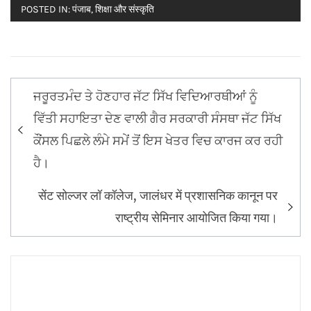
POSTED IN:
पंजाब
,
शिक्षा और संस्कृति
Post
ਜਰੂਰਤਮੰਦ ਤੇ ਹੋਣਹਾਰ ਜੱਟ ਸਿੱਖ ਵਿਦਿਆਰਥੀਆਂ ਨੂੰ
navigation
ਵਿੱਤੀ ਸਹਾਇਤਾ ਦੇਣ ਵਾਲੀ ਗੈਰ ਸਰਕਾਰੀ ਸੰਸਥਾ ਜੱਟ ਸਿੱਖ
ਕੌਂਸਲ ਪਿਛਲੇ ਲੰਮੇ ਸਮੇਂ ਤੋਂ ਇਸ ਖੇਤਰ ਵਿਚ ਕਾਰਜ ਕਰ ਰਹੀ
ਹੈ।
सेंट सोल्जर लॉ कॉलेज, जालंधर में प्रशासनिक कानून पर
राष्ट्रीय सेमिनार आयोजित किया गया।