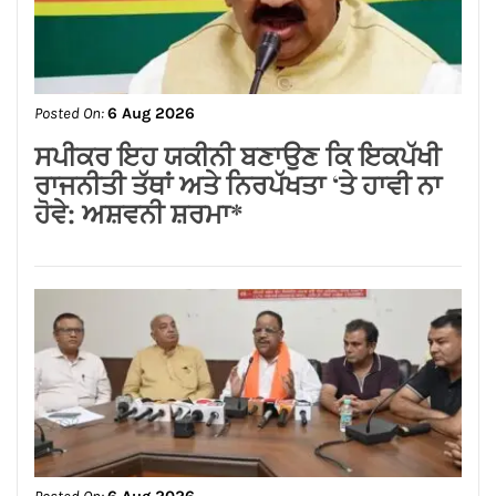
Posted On:
6 Aug 2026
ਸ਼੍*ਰੀ ਕਸ਼ਟ ਨਿਵਾਰਣ ਬਾਲਾਜੀ ਮੰਦਰ, ਬਾਜ਼ਾਰ
ਸ਼ੇਖਾਂ, ਜਲੰਧਰ ਕਮੇਟੀ ਨੇ ਭਾਜਪਾ ਪੰਜਾਬ ਦੇ
ਨਵਨਿਯੁਕਤ ਪ੍ਰਦੇਸ਼ ਉਪ-ਪ੍ਰਧਾਨ ਸੁਸ਼ੀਲ
ਕੁਮਾਰ ਰਿੰਕੂ ਦਾ ਕੀਤਾ ਭਵਿਆ ਸਵਾਗਤ ਅਤੇ
ਸਨਮਾਨ*