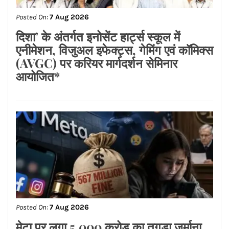
यूनिवर्सिटी के एनएसएस विंग द्वारा भव्य ‘मिलन
भोज’ का आयोजन*
Posted On:
7 Aug 2026
ਆਈਸੀਸੀਆਰ ਅਤੇ ਸਟੱਡੀ ਇਨ ਇੰਡੀਆ
ਪ੍ਰੋਗਰਾਮ ਰਾਹੀਂ ਐਨਆਈਟੀ ਜਲੰਧਰ ਵਿੱਚ
ਵਧੇ ਵਿਦੇਸ਼ੀ ਵਿਦਿਆਰਥੀਆਂ ਦੇ ਦਾਖਲੇ*