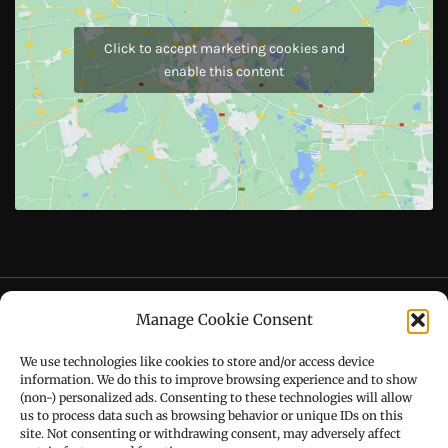
Like Us On
Follow Us On
CONTACT US
Manage Cookie Consent
Call : +91-94172-62777
We use technologies like cookies to store and/or access device
Email : udaydarpannews@gmail.com
information. We do this to improve browsing experience and to show
(non-) personalized ads. Consenting to these technologies will allow
us to process data such as browsing behavior or unique IDs on this
site. Not consenting or withdrawing consent, may adversely affect