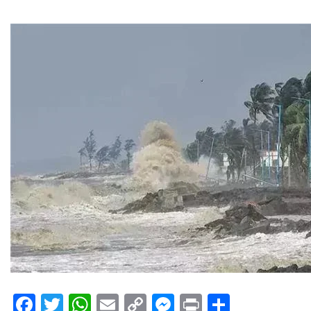
Facebook
Twitter
WhatsApp
Email
Copy
Messenger
Print
Share