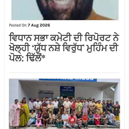
Posted On:
7 Aug 2026
ਜਲੰਧਰ ਜ਼ਿਲ੍ਹੇ ’ਚ ਘਰ-ਘਰ
ਗਣਨਾ ਪੜ੍ਹਾਅ ਤਹਿਤ ਸੌ ਫੀਸਦੀ
ਕਾਰਜ ਸਫ਼ਲਤਾਪੂਰਵਕ ਮੁਕੰਮਲ