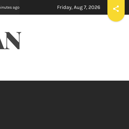
Friday, Aug 7, 2026
ੰਧਰ ਜ਼ਿਲ੍ਹੇ ’ਚ ਘਰ-ਘਰ ਗਣਨਾ ਪੜ੍ਹਾਅ ਤਹਿਤ ਸੌ ਫੀਸਦੀ ਕਾਰਜ ਸਫ਼ਲਤਾਪੂਰਵਕ ਮੁਕੰਮਲ
AN