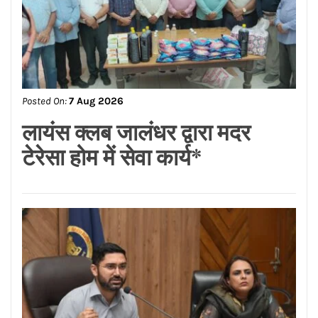
Posted On:
7 Aug 2026
सीमा धूमल की विशेष सहभागिता में
लघु उद्योग भारती महिला इकाई,
जालंधर ने हर्षोल्लास से मनाया तीज
उत्सव