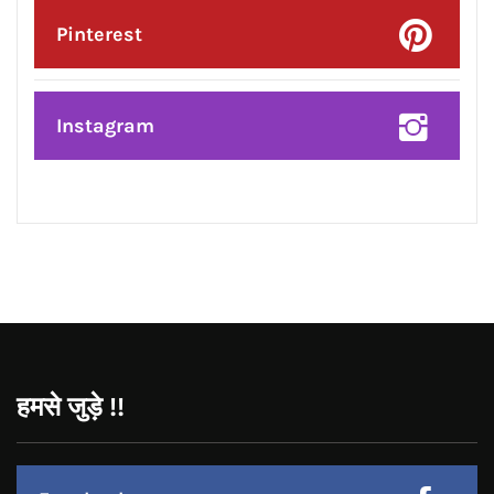
Posted On:
8 Aug 2026
प्रदेश उपाध्यक्ष बनने पर राकेश राठौर का
केंद्रीय विधानसभा क्षेत्र के भाजपा
पदाधिकारियों ने किया भव्य सम्मान*
CONNECT WITH US:
Facebook
Twitter