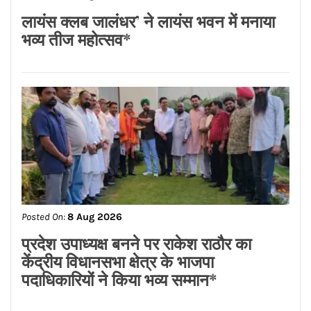
ਉਦਘਾਟਨ ਕੀਤਾ
Posted On:
8 Aug 2026
ਡਾ.ਐਸ.ਪੀ.ਸਿੰਘ ਓਬਰਾਏ ਦੇ ਯਤਨਾਂ ਸਦਕਾ
ਅਸ਼ੋਕ ਕੁਮਾਰ ਦਾ ਮ੍ਰਿਤਕ ਸਰੀਰ ਗਰੀਸ ਤੋਂ
ਭਾਰਤ ਪਹੁੰਚਿਆ