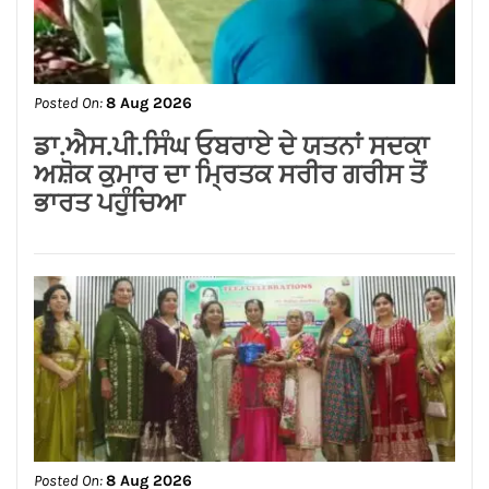
Posted On:
8 Aug 2026
ਗੁਰਸਿਮਰਨ ਮੰਡ ਤੇ ਸਿੱਖਾਂ ਦੀਆਂ ਭਾਵਨਾਵਾਂ
ਭੜਕਾਉਣ ਦਾ ਪਰਚਾ ਦਰਜ਼ ਕਰਕੇ ਗ੍ਰਿਫਤਾਰ
ਕੀਤਾ ਜਾਵੇ।
Posted On:
8 Aug 2026
ਨਿਤਿਨ ਕੋਹਲੀ ਨੇ ਪੁਲਿਸ ਲਾਈਨ ਵਿੱਚ 95 ਲੱਖ
ਰੁਪਏ ਦੇ ਸੜਕ ਨਿਰਮਾਣ ਕਾਰਜਾਂ ਦਾ