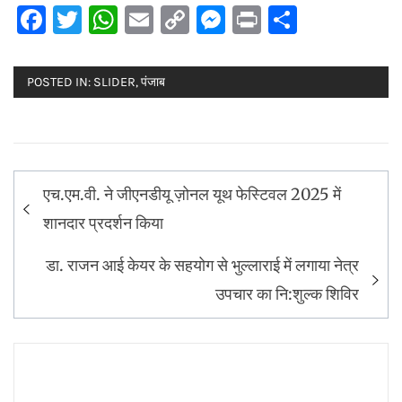
Facebook
Twitter
WhatsApp
Email
Copy
Messenger
Print
Share
Link
POSTED IN:
SLIDER
,
पंजाब
Post
एच.एम.वी. ने जीएनडीयू ज़ोनल यूथ फेस्टिवल 2025 में
navigation
शानदार प्रदर्शन किया
डा. राजन आई केयर के सहयोग से भुल्लाराई में लगाया नेत्र
उपचार का नि:शुल्क शिविर