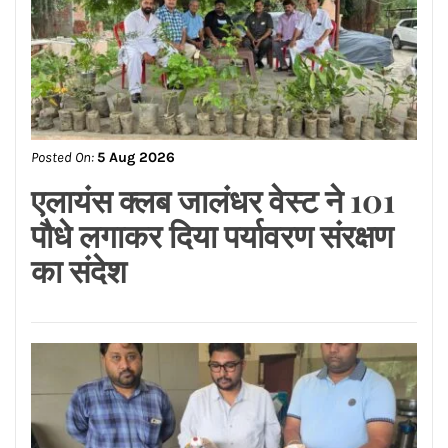
Posted On:
5 Aug 2026
ਰਾਕੇਸ਼ ਰਾਠੌਰ ਦੇ ਪ੍ਰਦੇਸ਼ ਉਪ
ਪ੍ਰਧਾਨ ਬਣਨ ‘ਤੇ ਕੈਂਟ ਵਿਧਾਨ
ਸਭਾ ਖੇਤਰ ਦੇ ਭਾਜਪਾ ਆਗੂਆਂ ਵੱਲੋਂ
ਵਧਾਈਆਂ