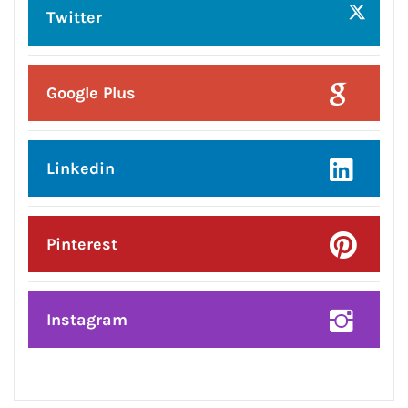
ਹਫਤੇ ਤਹਿਤ ਗਰਭਵਤੀ ਔਰਤਾਂ ਅਤੇ ਨਵਜੰਮੇ
ਬੱਚਿਆਂ ਦੀਆਂ ਮਾਵਾਂ ਨੂੰ ਕੀਤਾ ਜਾਗਰੂਕ
Posted On:
6 Aug 2026
सतगुरु की वाणी अहंकार पर करे प्रहार, सुमिरन
बने आत्मा की पुकार: नवजीत भारद्वाज*