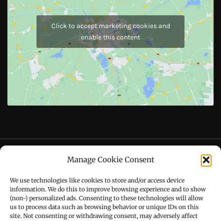
Like Us On
Follow Us On
CONTACT US
Manage Cookie Consent
Call : +91-94172-62777
We use technologies like cookies to store and/or access device
Email : udaydarpannews@gmail.com
information. We do this to improve browsing experience and to show
(non-) personalized ads. Consenting to these technologies will allow
us to process data such as browsing behavior or unique IDs on this
site. Not consenting or withdrawing consent, may adversely affect