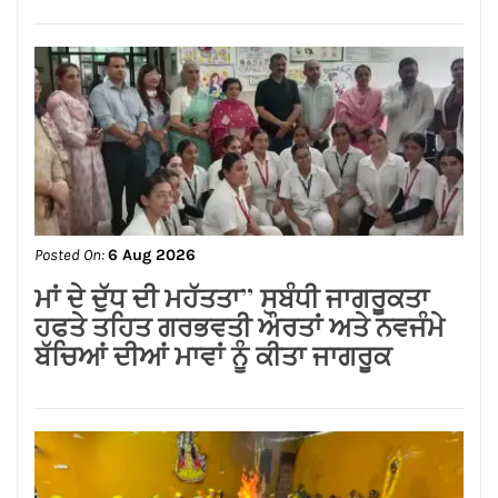
Posted On:
6 Aug 2026
ਜਲੰਧਰ ਸੈਂਟਰਲ ਦੀਆਂ ਮਹਿਲਾਵਾਂ ਲਈ ਰੱਖੜੀ
ਦਾ ਤੋਹਫ਼ਾ: ਨਿਤਿਨ ਕੋਹਲੀ ਨੇ ਅਗਲੇ ਛੇ
ਮਹੀਨਿਆਂ ਵਿੱਚ ₹59 ਕਰੋੜ ਦੇ ਵਿਕਾਸ ਕਾਰਜਾਂ
ਦਾ ਕੀਤਾ ਐਲਾਨ