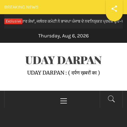
Skip
BREAKING NEWS
to
, ਬਾਜ਼ਾਰ ਸ਼ੇਖਾਂ, ਜਲੰਧਰ ਕਮੇਟੀ ਨੇ ਭਾਜਪਾ ਪੰਜਾਬ ਦੇ ਨਵਨਿਯੁਕਤ ਪ੍ਰਦੇਸ਼ ਉਪ-ਪ੍ਰਧਾਨ ਸ
Exclusive
content
Thursday, Aug 6, 2026
UDAY DARPAN
UDAY DARPAN : ( दर्पण ख़बरों का )
Primary
Menu