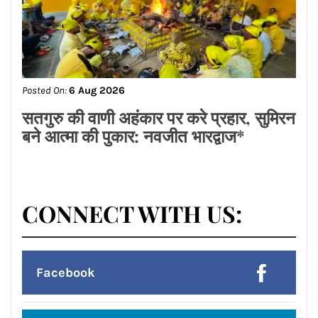
Posted On:
6 Aug 2026
ਸਾਢੇ ਚਾਰ ਸਾਲਾਂ ‘ਚ 2 ਸਕੂਲ ਖੁੱਲ੍ਹਣਾ ਤੇ 7 ਹੋਏ
ਬੰਦ ਹੋਣਾ ‘ਆਪ’ ਦੀ ਫੇਲ੍ਹ’ਸਿੱਖਿਆ ਕ੍ਰਾਂਤੀ’
ਦਾ ਸਬੂਤ: ਕੇਵਲ ਸਿੰਘ ਢਿੱਲੋਂ
Posted On:
6 Aug 2026
ਮਾਂ ਦੇ ਦੁੱਧ ਦੀ ਮਹੱਤਤਾ’’ ਸਬੰਧੀ ਜਾਗਰੂਕਤਾ