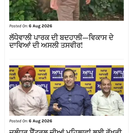
Posted On:
6 Aug 2026
ਸ਼੍*ਰੀ ਕਸ਼ਟ ਨਿਵਾਰਣ ਬਾਲਾਜੀ ਮੰਦਰ, ਬਾਜ਼ਾਰ
ਸ਼ੇਖਾਂ, ਜਲੰਧਰ ਕਮੇਟੀ ਨੇ ਭਾਜਪਾ ਪੰਜਾਬ ਦੇ
ਨਵਨਿਯੁਕਤ ਪ੍ਰਦੇਸ਼ ਉਪ-ਪ੍ਰਧਾਨ ਸੁਸ਼ੀਲ
ਕੁਮਾਰ ਰਿੰਕੂ ਦਾ ਕੀਤਾ ਭਵਿਆ ਸਵਾਗਤ ਅਤੇ
ਸਨਮਾਨ*