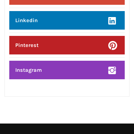
Posted On:
8 Aug 2026
प्रदेश उपाध्यक्ष बनने पर राकेश राठौर का
केंद्रीय विधानसभा क्षेत्र के भाजपा
पदाधिकारियों ने किया भव्य सम्मान*
CONNECT WITH US:
Facebook