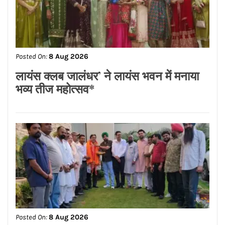
Posted On:
8 Aug 2026
ਨਿਤਿਨ ਕੋਹਲੀ ਨੇ ਪੁਲਿਸ ਲਾਈਨ ਵਿੱਚ 95 ਲੱਖ
ਰੁਪਏ ਦੇ ਸੜਕ ਨਿਰਮਾਣ ਕਾਰਜਾਂ ਦਾ
ਉਦਘਾਟਨ ਕੀਤਾ
Posted On:
8 Aug 2026
ਡਾ.ਐਸ.ਪੀ.ਸਿੰਘ ਓਬਰਾਏ ਦੇ ਯਤਨਾਂ ਸਦਕਾ
ਅਸ਼ੋਕ ਕੁਮਾਰ ਦਾ ਮ੍ਰਿਤਕ ਸਰੀਰ ਗਰੀਸ ਤੋਂ