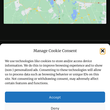
Follow Us On
CONTACT US
Manage Cookie Consent
Call : +91-94172-62777
We use technologies like cookies to store and/or access device
Email : udaydarpannews@gmail.com
information. We do this to improve browsing experience and to show
(non-) personalized ads. Consenting to these technologies will allow
us to process data such as browsing behavior or unique IDs on this
site. Not consenting or withdrawing consent, may adversely affect
certain features and functions.
FIND US
Accept
Deny