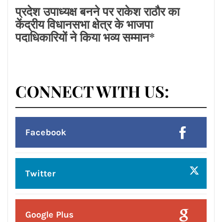
ਭਾਰਤ ਪਹੁੰਚਿਆ
Posted On:
8 Aug 2026
लायंस क्लब जालंधर’ ने लायंस भवन में मनाया
भव्य तीज महोत्सव*