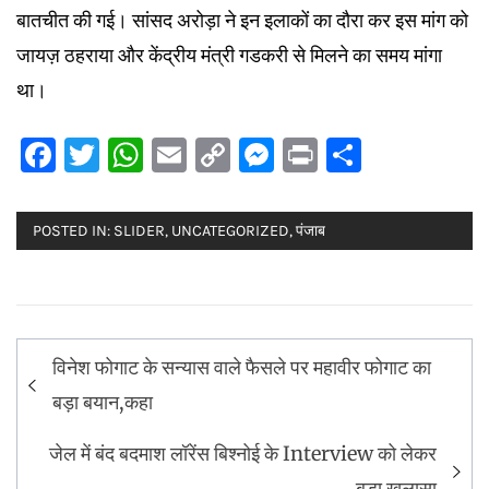
बातचीत की गई। सांसद अरोड़ा ने इन इलाकों का दौरा कर इस मांग को
जायज़ ठहराया और केंद्रीय मंत्री गडकरी से मिलने का समय मांगा
था।
Facebook
Twitter
WhatsApp
Email
Copy
Messenger
Print
Share
Link
POSTED IN:
SLIDER
,
UNCATEGORIZED
,
पंजाब
Post
विनेश फोगाट के सन्यास वाले फैसले पर महावीर फोगाट का
navigation
बड़ा बयान,कहा
जेल में बंद बदमाश लॉरेंस बिश्नोई के Interview को लेकर
बड़ा खुलासा