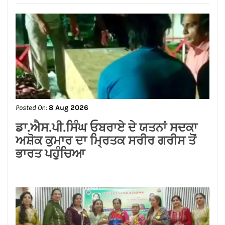
Posted On:
8 Aug 2026
ਗੁਰਸਿਮਰਨ ਮੰਡ ਤੇ ਸਿੱਖਾਂ ਦੀਆਂ ਭਾਵਨਾਵਾਂ
ਭੜਕਾਉਣ ਦਾ ਪਰਚਾ ਦਰਜ਼ ਕਰਕੇ ਗ੍ਰਿਫਤਾਰ
ਕੀਤਾ ਜਾਵੇ।