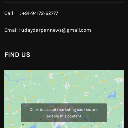
Linkedin
Pinterest
Instagram
JOIN US
Like Us On