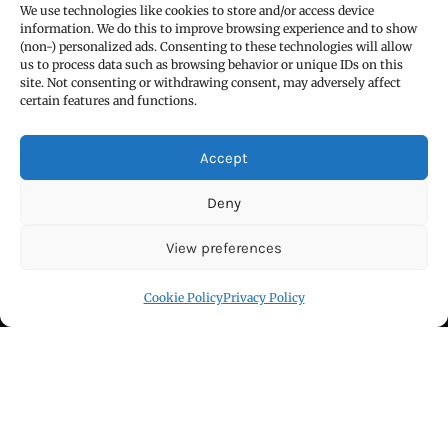
We use technologies like cookies to store and/or access device
information. We do this to improve browsing experience and to show
हिन्दी / ਹਿੰਦੀ
(non-) personalized ads. Consenting to these technologies will allow
us to process data such as browsing behavior or unique IDs on this
पंजाबी / ਪੰਜਾਬੀ
site. Not consenting or withdrawing consent, may adversely affect
certain features and functions.
Privacy Policy
Accept
हमारे बारे
सम्पर्क
Deny
Blog
View preferences
Cookie Policy (EU)
Cookie Policy
Privacy Policy