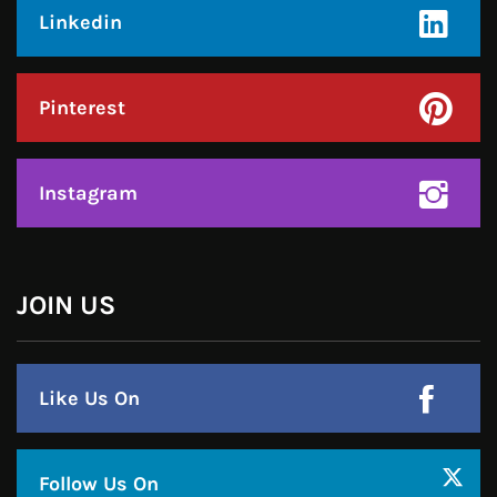
Like Us On
Follow Us On
CONTACT US
Call : +91-94172-62777
Email : udaydarpannews@gmail.com
FIND US