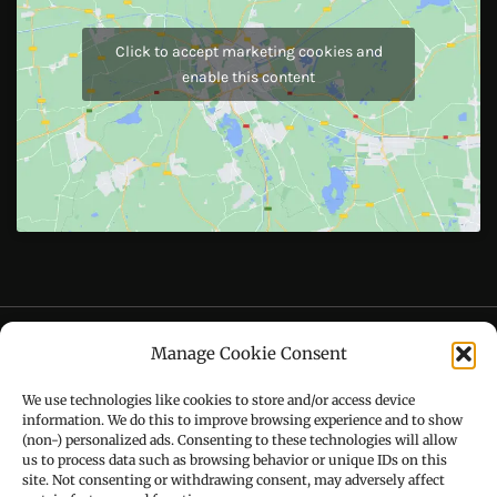
Like Us On
Follow Us On
CONTACT US
Manage Cookie Consent
Call : +91-94172-62777
We use technologies like cookies to store and/or access device
Email : udaydarpannews@gmail.com
information. We do this to improve browsing experience and to show
(non-) personalized ads. Consenting to these technologies will allow
us to process data such as browsing behavior or unique IDs on this
site. Not consenting or withdrawing consent, may adversely affect