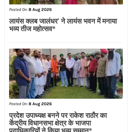
ਰੁਪਏ ਦੇ ਸੜਕ ਨਿਰਮਾਣ ਕਾਰਜਾਂ ਦਾ
ਉਦਘਾਟਨ ਕੀਤਾ
Posted On:
8 Aug 2026
ਡਾ.ਐਸ.ਪੀ.ਸਿੰਘ ਓਬਰਾਏ ਦੇ ਯਤਨਾਂ ਸਦਕਾ
ਅਸ਼ੋਕ ਕੁਮਾਰ ਦਾ ਮ੍ਰਿਤਕ ਸਰੀਰ ਗਰੀਸ ਤੋਂ
ਭਾਰਤ ਪਹੁੰਚਿਆ