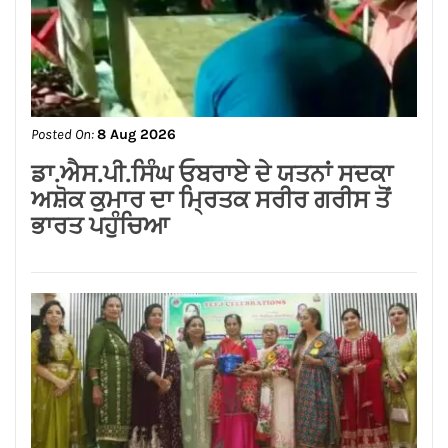
Posted On:
8 Aug 2026
ਨਿਤਿਨ ਕੋਹਲੀ ਨੇ ਪੁਲਿਸ ਲਾਈਨ ਵਿੱਚ 95 ਲੱਖ