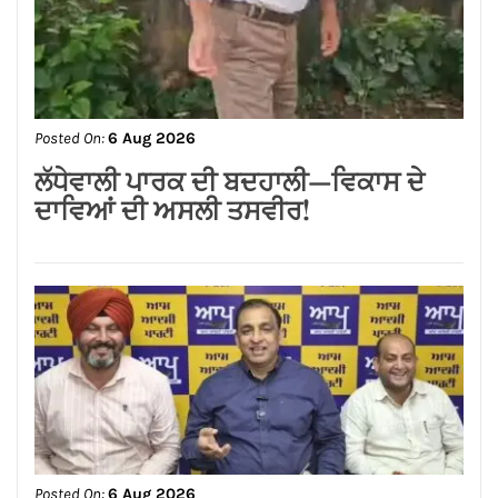
ਬਿਜਲੀ ਬਿੱਲ ਮੁਆਫ਼ ਕਰਕੇ ਪੰਜਾਬ ਸਰਕਾਰ ਨੇ
ਗਊਸ਼ਲਾਵਾਂ ਨੂੰ ਵੱਡੀ ਰਾਹਤ ਦਿੱਤੀ : ਕੀਮਤੀ
ਭਗਤ
Posted On:
6 Aug 2026
ਸ਼੍*ਰੀ ਕਸ਼ਟ ਨਿਵਾਰਣ ਬਾਲਾਜੀ ਮੰਦਰ, ਬਾਜ਼ਾਰ
ਸ਼ੇਖਾਂ, ਜਲੰਧਰ ਕਮੇਟੀ ਨੇ ਭਾਜਪਾ ਪੰਜਾਬ ਦੇ
ਨਵਨਿਯੁਕਤ ਪ੍ਰਦੇਸ਼ ਉਪ-ਪ੍ਰਧਾਨ ਸੁਸ਼ੀਲ