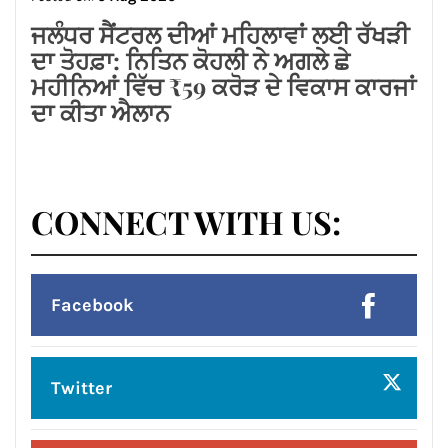
ਕੁਮਾਰ ਰਿੰਕੂ ਦਾ ਕੀਤਾ ਭਵਿਆ ਸਵਾਗਤ ਅਤੇ
ਸਨਮਾਨ*
Posted On:
6 Aug 2026
ਲੱਧੇਵਾਲੀ ਪਾਰਕ ਦੀ ਬਦਹਾਲੀ—ਵਿਕਾਸ ਦੇ
ਦਾਵਿਆਂ ਦੀ ਅਸਲੀ ਤਸਵੀਰ!