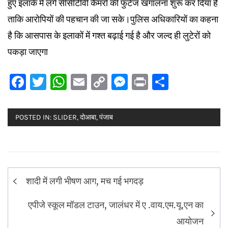
हुए इलाके में लगे सीसीटीवी कैमरों की फुटेज खंगालना शुरू कर दिया है
ताकि आरोपियों की पहचान की जा सके।पुलिस अधिकारियों का कहना
है कि आसपास के इलाकों में गश्त बढ़ाई गई है और जल्द ही लुटेरों को
पकड़ा जाएगा
Facebook
Twitter
WhatsApp
Email
Copy
Messenger
Print
Share
Link
POSTED IN:
SLIDER
,
दोआबा
,
पंजाब
Post
शादी में लगी भीषण आग, मच गई भगदड़
navigation
एपीजे स्कूल मॉडल टाउन, जालंधर में ए .वाय.एम.यू.एन का
आयोजन