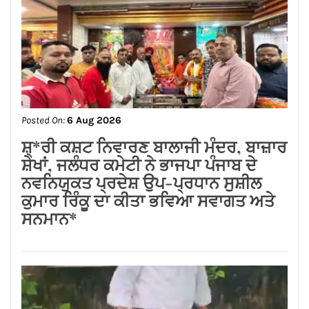
Posted On:
6 Aug 2026
ਸਪੀਕਰ ਇਹ ਯਕੀਨੀ ਬਣਾਉਣ ਕਿ ਇਕਪੱਖੀ
ਰਾਜਨੀਤੀ ਤੱਥਾਂ ਅਤੇ ਨਿਰਪੱਖਤਾ ‘ਤੇ ਹਾਵੀ ਨਾ
ਹੋਵੇ: ਅਸ਼ਵਨੀ ਸ਼ਰਮਾ*
Posted On:
6 Aug 2026