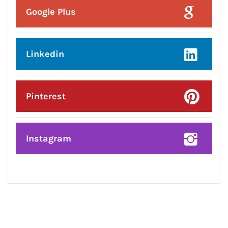
Posted On:
6 Aug 2026
ਜਲੰਧਰ ਸੈਂਟਰਲ ਦੀਆਂ ਮਹਿਲਾਵਾਂ ਲਈ ਰੱਖੜੀ
ਦਾ ਤੋਹਫ਼ਾ: ਨਿਤਿਨ ਕੋਹਲੀ ਨੇ ਅਗਲੇ ਛੇ
ਮਹੀਨਿਆਂ ਵਿੱਚ ₹59 ਕਰੋੜ ਦੇ ਵਿਕਾਸ ਕਾਰਜਾਂ
ਦਾ ਕੀਤਾ ਐਲਾਨ
CONNECT WITH US: