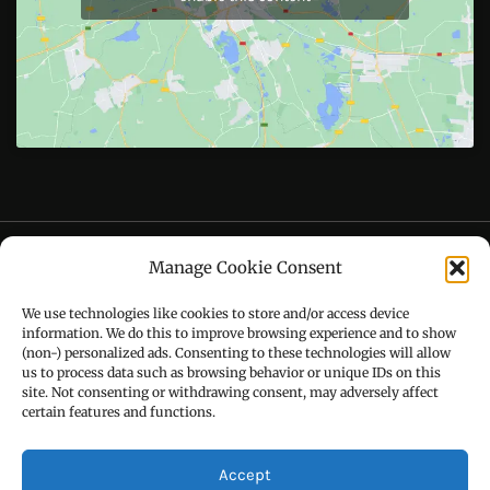
Like Us On
Follow Us On
CONTACT US
Manage Cookie Consent
Call : +91-94172-62777
We use technologies like cookies to store and/or access device
Email : udaydarpannews@gmail.com
information. We do this to improve browsing experience and to show
(non-) personalized ads. Consenting to these technologies will allow
us to process data such as browsing behavior or unique IDs on this
site. Not consenting or withdrawing consent, may adversely affect
certain features and functions.
FIND US
Accept