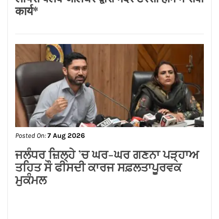
कार्य*
Posted On:
7 Aug 2026
ਜਲੰਧਰ ਜ਼ਿਲ੍ਹੇ ’ਚ ਘਰ-ਘਰ ਗਣਨਾ ਪੜ੍ਹਾਅ
ਤਹਿਤ ਸੌ ਫੀਸਦੀ ਕਾਰਜ ਸਫ਼ਲਤਾਪੂਰਵਕ
ਮੁਕੰਮਲ