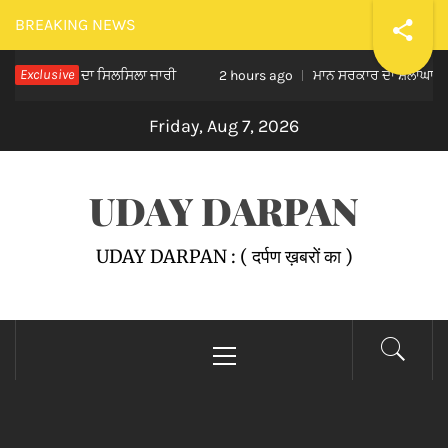
Skip
BREAKING NEWS
to
ੀ ਸੇਵਾ ਦਾ ਸਿਲਸਿਲਾ ਜਾਰੀ
Exclusive
ਮਾਨ ਸਰਕਾਰ ਦਾ ਸ਼ਲਾਘਾਯੋਗ ਕਦਮ, 15
content
2 hours ago
Friday, Aug 7, 2026
UDAY DARPAN
UDAY DARPAN : ( दर्पण ख़बरों का )
Primary
Menu