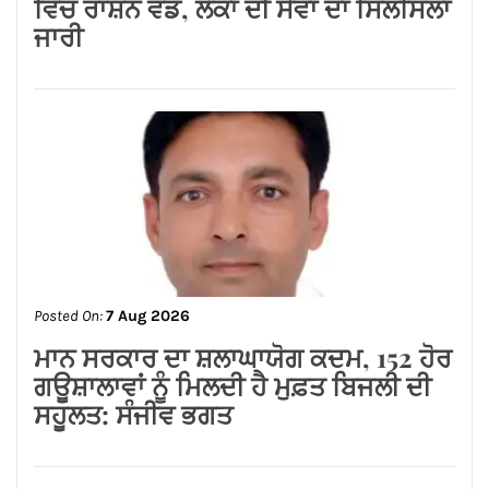
ਜਾਰੀ
Posted On:
7 Aug 2026
ਮਾਨ ਸਰਕਾਰ ਦਾ ਸ਼ਲਾਘਾਯੋਗ ਕਦਮ, 152 ਹੋਰ
ਗਊਸ਼ਾਲਾਵਾਂ ਨੂੰ ਮਿਲਦੀ ਹੈ ਮੁਫ਼ਤ ਬਿਜਲੀ ਦੀ
ਸਹੂਲਤ: ਸੰਜੀਵ ਭਗਤ