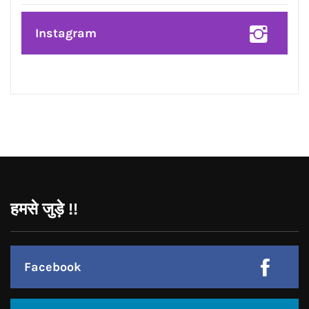
मान सम्मान बढ़ेगा अटके हुए कार्य पूरे होंगे और
आत्मविश्वास बढ़ेगा जानिए ज्योतिष आचार्य
रितिका मरवाहा से
CONNECT WITH US:
Facebook
Twitter
Google Plus