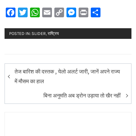
Facebook
Twitter
WhatsApp
Email
Copy
Messenger
Print
Share
Link
POSTED IN:
SLIDER
,
राष्ट्रिय
Post
तेज बारिश की दस्तक , येलो अलर्ट जारी, जानें अपने राज्य
navigation
में मौसम का हाल
बिना अनुमति अब ड्रोन उड़ाया तो खैर नहीं