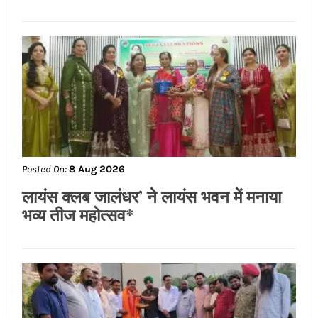
Posted On:
8 Aug 2026
ਨਿਤਿਨ ਕੋਹਲੀ ਨੇ ਪੁਲਿਸ ਲਾਈਨ ਵਿੱਚ 95 ਲੱਖ
ਰੁਪਏ ਦੇ ਸੜਕ ਨਿਰਮਾਣ ਕਾਰਜਾਂ ਦਾ
ਉਦਘਾਟਨ ਕੀਤਾ