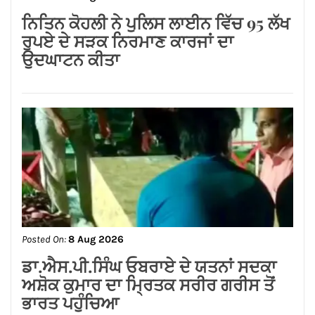
पर करूंगा प्रयास — अमित तनेजा
Posted On:
8 Aug 2026
ਗੁਰਸਿਮਰਨ ਮੰਡ ਤੇ ਸਿੱਖਾਂ ਦੀਆਂ ਭਾਵਨਾਵਾਂ
ਭੜਕਾਉਣ ਦਾ ਪਰਚਾ ਦਰਜ਼ ਕਰਕੇ ਗ੍ਰਿਫਤਾਰ
ਕੀਤਾ ਜਾਵੇ।