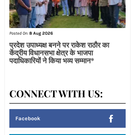
Posted On:
8 Aug 2026
ਡਾ.ਐਸ.ਪੀ.ਸਿੰਘ ਓਬਰਾਏ ਦੇ ਯਤਨਾਂ ਸਦਕਾ
ਅਸ਼ੋਕ ਕੁਮਾਰ ਦਾ ਮ੍ਰਿਤਕ ਸਰੀਰ ਗਰੀਸ ਤੋਂ
ਭਾਰਤ ਪਹੁੰਚਿਆ
Posted On:
8 Aug 2026
लायंस क्लब जालंधर’ ने लायंस भवन में मनाया