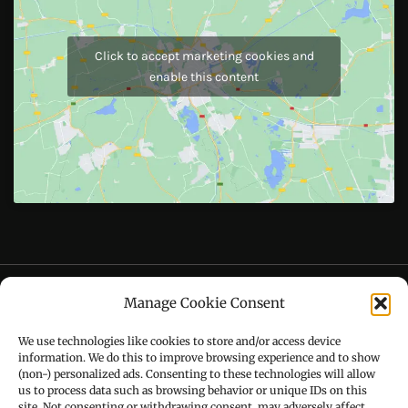
JOIN US
Like Us On
Follow Us On
CONTACT US
Manage Cookie Consent
Call : +91-94172-62777
We use technologies like cookies to store and/or access device
Email : udaydarpannews@gmail.com
information. We do this to improve browsing experience and to show
(non-) personalized ads. Consenting to these technologies will allow
us to process data such as browsing behavior or unique IDs on this
site. Not consenting or withdrawing consent, may adversely affect