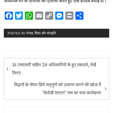
अध्यापक वर्ग के प्रयासों की प्रशंसा करते हुए उन्हें हार्दिक बधाई दी।
Facebook
Twitter
WhatsApp
Email
Copy
Messenger
Print
Share
Link
POSTED IN:
पंजाब
,
शिक्षा और संस्कृति
Post
14 एसएसपी सहित 28 अधिकारियों के हुए तबादले, देखें
navigation
लिस्ट
विद्वानों के भीतर छिपे सद्गुणों को उजागर करने की खोज में
‘मेलोडी मास्टर’ नाम का भव्य कार्यक्रम