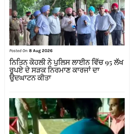
Posted On:
8 Aug 2026
ਗੁਰਸਿਮਰਨ ਮੰਡ ਤੇ ਸਿੱਖਾਂ ਦੀਆਂ ਭਾਵਨਾਵਾਂ
ਭੜਕਾਉਣ ਦਾ ਪਰਚਾ ਦਰਜ਼ ਕਰਕੇ ਗ੍ਰਿਫਤਾਰ
ਕੀਤਾ ਜਾਵੇ।
Posted On:
8 Aug 2026
ਨਿਤਿਨ ਕੋਹਲੀ ਨੇ ਪੁਲਿਸ ਲਾਈਨ ਵਿੱਚ 95 ਲੱਖ