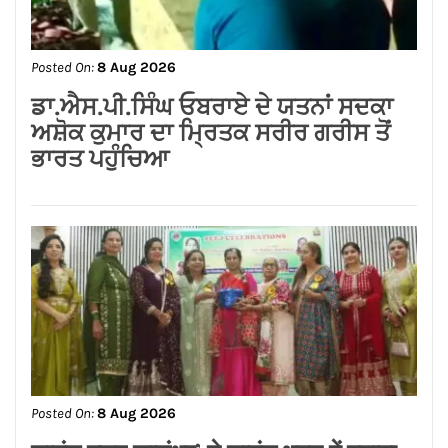
ਰੁਪਏ ਦੇ ਸੜਕ ਨਿਰਮਾਣ ਕਾਰਜਾਂ ਦਾ
ਉਦਘਾਟਨ ਕੀਤਾ
Posted On:
8 Aug 2026
ਡਾ.ਐਸ.ਪੀ.ਸਿੰਘ ਓਬਰਾਏ ਦੇ ਯਤਨਾਂ ਸਦਕਾ
ਅਸ਼ੋਕ ਕੁਮਾਰ ਦਾ ਮ੍ਰਿਤਕ ਸਰੀਰ ਗਰੀਸ ਤੋਂ
ਭਾਰਤ ਪਹੁੰਚਿਆ