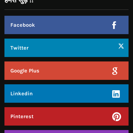
Follow Us On
CONTACT US
Call : +91-94172-62777
Email : udaydarpannews@gmail.com
FIND US