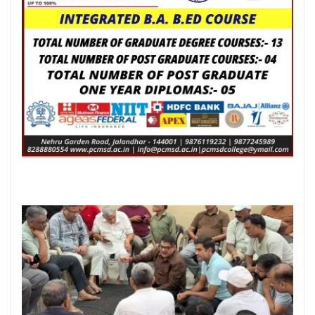
Posted On:
8 Aug 2026
ਗੁਰਸਿਮਰਨ ਮੰਡ ਤੇ ਸਿੱਖਾਂ ਦੀਆਂ ਭਾਵਨਾਵਾਂ
ਭੜਕਾਉਣ ਦਾ ਪਰਚਾ ਦਰਜ਼ ਕਰਕੇ ਗ੍ਰਿਫਤਾਰ
ਕੀਤਾ ਜਾਵੇ।