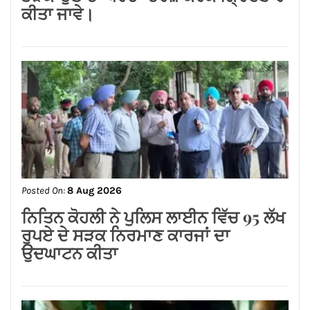
ਅਸ਼ੋਕ ਕੁਮਾਰ ਦਾ ਮ੍ਰਿਤਕ ਸਰੀਰ ਗਰੀਸ ਤੋਂ
ਭਾਰਤ ਪਹੁੰਚਿਆ
Posted On:
8 Aug 2026
लायंस क्लब जालंधर’ ने लायंस भवन में मनाया
भव्य तीज महोत्सव*