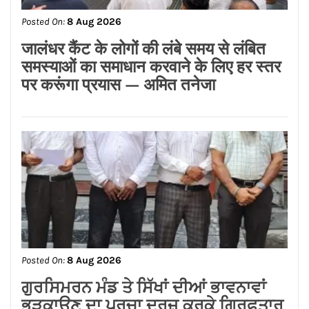
Posted On:
8 Aug 2026
ਨਿਤਿਨ ਕੋਹਲੀ ਨੇ ਪੁਲਿਸ ਲਾਈਨ ਵਿੱਚ 95 ਲੱਖ
ਰੁਪਏ ਦੇ ਸੜਕ ਨਿਰਮਾਣ ਕਾਰਜਾਂ ਦਾ
ਉਦਘਾਟਨ ਕੀਤਾ
Posted On:
8 Aug 2026
ਡਾ.ਐਸ.ਪੀ.ਸਿੰਘ ਓਬਰਾਏ ਦੇ ਯਤਨਾਂ ਸਦਕਾ