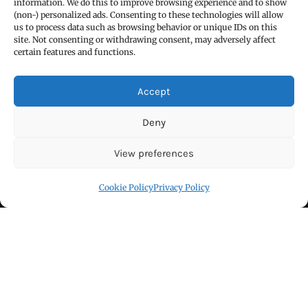
information. We do this to improve browsing experience and to show
हिन्दी / ਹਿੰਦੀ
(non-) personalized ads. Consenting to these technologies will allow
us to process data such as browsing behavior or unique IDs on this
पंजाबी / ਪੰਜਾਬੀ
site. Not consenting or withdrawing consent, may adversely affect
certain features and functions.
Privacy Policy
हमारे बारे
Accept
सम्पर्क
Deny
Blog
View preferences
Cookie Policy (EU)
Cookie Policy
Privacy Policy