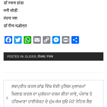
डॉ रचना हांडा
मनी सोडी
वंदना यश
डॉ रीना मल्होत्रा
Facebook
Twitter
WhatsApp
Email
Copy
Messenger
Print
Share
Link
POSTED IN:
SLIDER
,
दोआबा
,
पंजाब
Post
ਲਵਪ੍ਰੀਤ ਕਤਲ ਕਾਂਡ ਵਿੱਚ ਦੋਸ਼ੀ ਪੁਲਿਸ ਮੁਲਾਜ਼ਮਾਂ
navigation
ਖ਼ਿਲਾਫ਼ ਕਤਲ ਦਾ ਮੁਕੱਦਮਾ ਦਰਜ ਕੀਤਾ ਜਾਵੇ, ਪੰਜਾਬ ਤੇ
ਹਰਿਆਣਾ ਹਾਈਕੋਰਟ ਦੇ ਮੁੱਖ ਜੱਜ ਸੁਓ ਮੋਟੋ ਨੋਟਿਸ ਲੈਣ